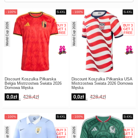
Europe
UEFA
Koszyk
CONMEBOL
World Cup 2026
World Cup 2026
Zamówienie
Other
Teams
Retro
Dzieci
Damska
Discount Koszulka Piłkarska
Discount Koszulka Piłkarska USA
Belgia Mistrzostwa Świata 2026
Mistrzostwa Świata 2026 Domowa
Domowa Męska
Męska
0,0zł
428,4zł
0,0zł
428,4zł