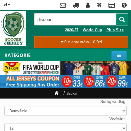
x
zł
Premier
League
Contact
2026-27
World Cup
Plus Size
La
0 elementów - 0,0zł
Tracking
Liga
Order
KATEGORIE
Bundesliga
Moje
Serie
konto
A
Ligue
Rejestracja
1
Zaloguj
Szukaj
się
Pilkarze
Sortuj według:
Mistrzostwa
Shipping
Świata
Wyświetl:
2026
Payment