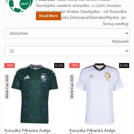
Europe
Saudyjska zawiera wszystko, o czym możesz
UEFA
Koszyk
marzyć jako fan Arabia Saudyjska - od Koszulka
Read More
Arabia Saudyjska Dziecięca/Damska/Męska, po
CONMEBOL
odzież treningową Arabia Saudyjska. Kup Arabia
Sortuj według:
Zamówienie
Saudyjska koszulka
Other
Domowa/Wyjazdowa/Alternatywna lub
Teams
spersonalizuj koszulki piłkarskie, Przygotuj się
Wyświetl:
Retro
na kolejny wielki mecz i ubierz się za
prawdziwego kibicę Arabia Saudyjska. Zawsze
Dzieci
łatwe zakupy i szybka dostawa.
Damska
World Cup 2026
World Cup 2026
Koszulka Piłkarska Arabia
Koszulka Piłkarska Arabia