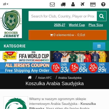
x
zł
Premier
League
Contact
2026-27
World Cup
Plus Size
La
0 elementów - 0,0zł
Tracking
Liga
Order
KATEGORIE
Bundesliga
Moje
Serie
konto
A
Ligue
Rejestracja
1
Zaloguj
Asian AFC
Arabia Saudyjska
się
Pilkarze
Koszulka Arabia Saudyjska
Mistrzostwa
Shipping
Świata
Witamy w naszym ogromnym sklepie
2026
internetowym Arabia Saudyjska -
Koszulka
Payment
Piłkarska
. Nasz sklep dla fanów Arabia