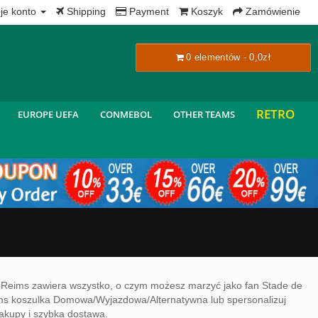
x
je konto
Shipping
Payment
Koszyk
Zamówienie
0 elementów - 0,0zł
RETRO
EUROPE UEFA
CONMEBOL
OTHER TEAMS
e Reims zawiera wszystko, o czym możesz marzyć jako fan Stade de
ms koszulka Domowa/Wyjazdowa/Alternatywna lub spersonalizuj
zakupy i szybka dostawa.