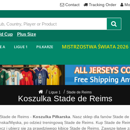
Contact
Tracking Order
Mo
ld Cup
Plus Size
MISTRZOSTWA ŚWIATA 2026
E A
LIGUE 1
PILKARZE
Ligue 1
Stade de Reims
Koszulka Stade de Reims
Stade de Reims -
Koszulka Piłkarska
. Nasz sklep dla fanów Stade d
mska/Męska, po odzież treningową Stade de Reims. Kup Stade de Rei
i mecz i ubierz się za prawdziwego kibicę Stade de Reims. Zawsze łatwe 