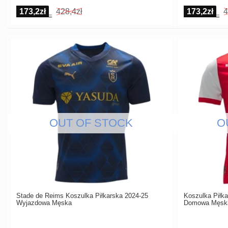
173,2zł
428,4zł
173,2zł
4
Stade de Reims Koszulka Piłkarska 2024-25
Koszulka Piłk
Wyjazdowa Męska
Domowa Męsk