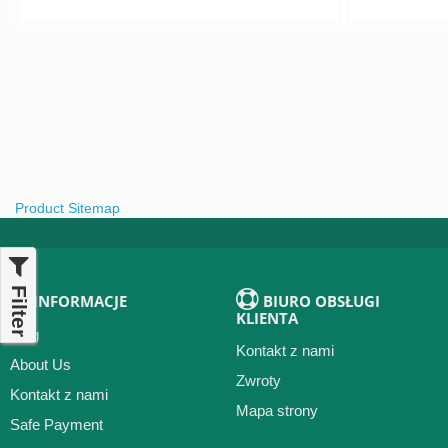
Product Sitemap
Filter
INFORMACJE
BIURO OBSŁUGI
KLIENTA
Blog
Kontakt z nami
About Us
Zwroty
Kontakt z nami
Mapa strony
Safe Payment