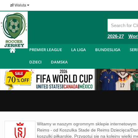
zł
Waluta
Tanie Koszulka Piłkarska
2026-27
Wor
PREMIER LEAGUE
LA LIGA
BUNDESLIGA
SERI
DZIECI
DAMSKA
Witamy w naszym ogromnym sklepie internetowym 
Reims - od Koszulka Stade de Reims Dziecięca/Da
koszulki piłkarskie, Przygotuj się na kolejny wielk