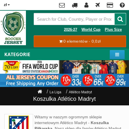
x
zł
Premier
League
Contact
2026-27
World Cup
Plus Size
La
0 elementów - 0,0zł
Tracking
Liga
Order
KATEGORIE
Bundesliga
Moje
Serie
konto
A
Ligue
Rejestracja
1
Zaloguj
La Liga
Atlético Madryt
się
Pilkarze
Koszulka Atlético Madryt
Mistrzostwa
Shipping
Świata
Witamy w naszym ogromnym sklepie
2026
internetowym Atlético Madryt -
Koszulka
Payment
Piłkarska
. Nasz sklep dla fanów Atlético Madryt