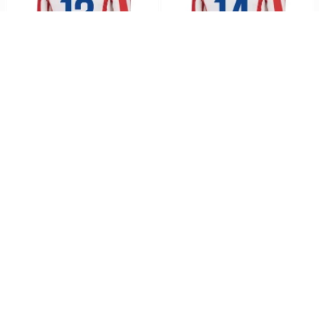
Koszulka Piłkarska Atlético
Koszulka Piłkarska Atlético
Madryt S. Lino #12 2025-26
Madryt M. Marcos Llorente #14
Domowa Męska
2025-26 Domowa Męska
196,0zł
451,2zł
196,0zł
451,2zł