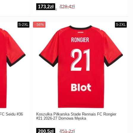
173,2zł
428,4zł
 FC Seidu #36
Koszulka Piłkarska Stade Rennais FC Rongier
#21 2026-27 Domowa Męska
200,5zł
451,2zł