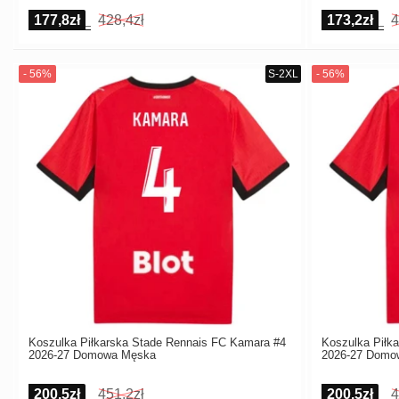
177,8zł
428,4zł
173,2zł
4
Koszulka Piłkarska Stade Rennais FC Kamara #4
Koszulka Piłk
2026-27 Domowa Męska
2026-27 Domo
200,5zł
451,2zł
200,5zł
4