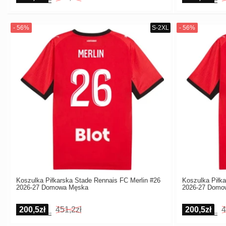
Koszulka Piłkarska Stade Rennais FC Merlin #26
Koszulka Piłk
2026-27 Domowa Męska
2026-27 Domo
200,5zł
451,2zł
200,5zł
4