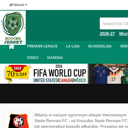
zł
Waluta
Tanie Koszulka Piłkarska
2026-27
Wor
PREMIER LEAGUE
LA LIGA
BUNDESLIGA
SERI
DZIECI
DAMSKA
Witamy w naszym ogromnym sklepie internetowym 
Stade Rennais FC - od Koszulka Stade Rennais F
lub spersonalizuj koszulki piłkarskie, Przygotuj si