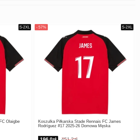
 FC Olaigbe
Koszulka Piłkarska Stade Rennais FC James
Rodríguez #17 2025-26 Domowa Męska
196,0zł
451,2zł