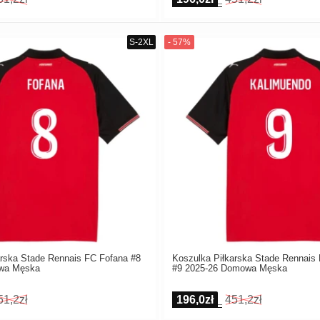
arska Stade Rennais FC Fofana #8
Koszulka Piłkarska Stade Rennais
wa Męska
#9 2025-26 Domowa Męska
51,2zł
196,0zł
451,2zł