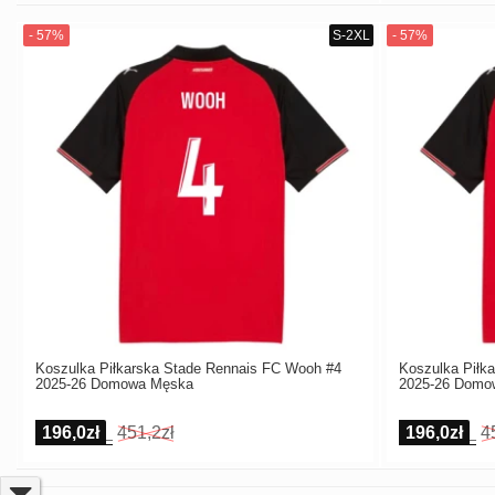
Koszulka Piłkarska Stade Rennais FC Wooh #4
Koszulka Piłka
2025-26 Domowa Męska
2025-26 Domo
196,0zł
451,2zł
196,0zł
4