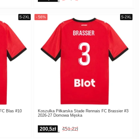
 FC Blas #10
Koszulka Piłkarska Stade Rennais FC Brassier #3
2026-27 Domowa Męska
200,5zł
451,2zł