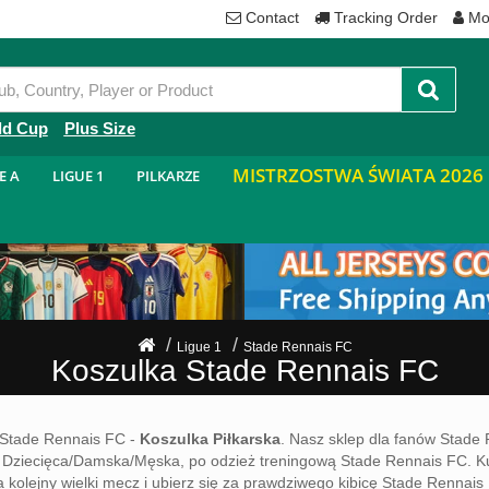
Contact
Tracking Order
Mo
ld Cup
Plus Size
MISTRZOSTWA ŚWIATA 2026
E A
LIGUE 1
PILKARZE
Ligue 1
Stade Rennais FC
Koszulka Stade Rennais FC
Stade Rennais FC -
Koszulka Piłkarska
. Nasz sklep dla fanów Stade
C Dziecięca/Damska/Męska, po odzież treningową Stade Rennais FC.
ę na kolejny wielki mecz i ubierz się za prawdziwego kibicę Stade Renna