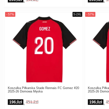
Koszulka Piłkarska Stade Rennais FC Gomez #20
Koszulka Piłk
2025-26 Domowa Męska
2025-26 Domo
196,0zł
451,2zł
196,0zł
4