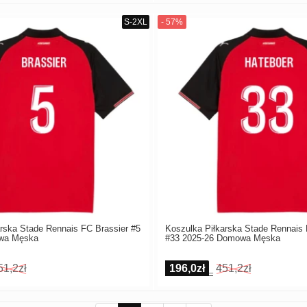
rska Stade Rennais FC Brassier #5
Koszulka Piłkarska Stade Rennais
wa Męska
#33 2025-26 Domowa Męska
51,2zł
196,0zł
451,2zł