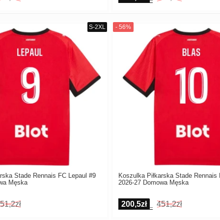
arska Stade Rennais FC Lepaul #9
Koszulka Piłkarska Stade Rennais
wa Męska
2026-27 Domowa Męska
51,2zł
200,5zł
451,2zł