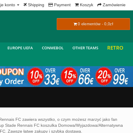
x
je konto
Shipping
Payment
Koszyk
Zamówienie
0 elementów - 0,0zł
RETRO
EUROPE UEFA
CONMEBOL
OTHER TEAMS
 Rennais FC zawiera wszystko, o czym możesz marzyć jako fan
 Kup Stade Rennais FC koszulka Domowa/Wyjazdowa/Alternatywna
is FC. Zawsze łatwe zakupy i szybka dostawa.