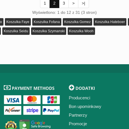
1
2
3
>
>|
Wyświetlono: 1 do 12 z 31 (3 stron)
lo
Koszulka Faye
Koszulka Fofana
Koszulka Gomez
Koszulka Hateboer
Koszulka Seidu
Koszulka Szymanski
Koszulka Wooh
PAYMENT METHODS
DODATKI
Producenci
Bon upominkowy
Partnerzy
Promocje