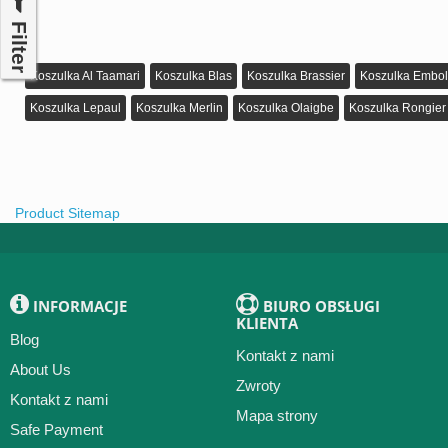
Filter
Koszulka Al Taamari
Koszulka Blas
Koszulka Brassier
Koszulka Embo
Koszulka Lepaul
Koszulka Merlin
Koszulka Olaigbe
Koszulka Rongier
Product Sitemap
INFORMACJE
BIURO OBSŁUGI
KLIENTA
Blog
Kontakt z nami
About Us
Zwroty
Kontakt z nami
Mapa strony
Safe Payment