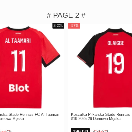
# PAGE 2 #
arska Stade Rennais FC Al Taamari
Koszulka Piłkarska Stade Rennais
Domowa Męska
#19 2025-26 Domowa Męska
51,2zł
196,0zł
451,2zł