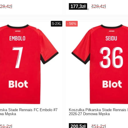
28,4zł
177,3zł
428,4zł
arska Stade Rennais FC Embolo #7
Koszulka Piłkarska Stade Rennais
wa Męska
2026-27 Domowa Męska
51,2zł
200,5zł
451,2zł