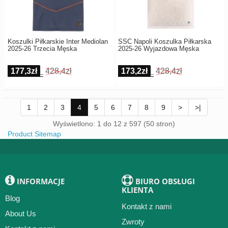
Koszulki Piłkarskie Inter Mediolan
SSC Napoli Koszulka Piłkarska
2025-26 Trzecia Męska
2025-26 Wyjazdowa Męska
177,3zł
428,4zł
173,2zł
428,4zł
1
2
3
4
5
6
7
8
9
>
>|
Wyświetlono: 1 do 12 z 597 (50 stron)
Product Sitemap
INFORMACJE
BIURO OBSŁUGI
KLIENTA
Blog
Kontakt z nami
About Us
Zwroty