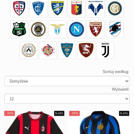
Europe
UEFA
Koszyk
CONMEBOL
Zamówienie
Other
Teams
Retro
Dzieci
Damska
Sortuj według:
Wyświetl: