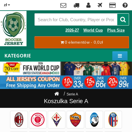
x
zł
Premier
League
Contact
2026-27
World Cup
Plus Size
La
0 elementów - 0,0zł
Tracking
Liga
Order
KATEGORIE
Bundesliga
Moje
Serie
konto
A
Ligue
Rejestracja
1
Zaloguj
Serie A
się
Pilkarze
Koszulka Serie A
Mistrzostwa
Shipping
Świata
2026
Payment