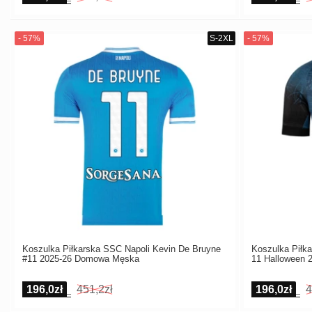
Koszulka Piłkarska SSC Napoli Kevin De Bruyne
Koszulka Piłk
#11 2025-26 Domowa Męska
11 Halloween
196,0zł
451,2zł
196,0zł
4