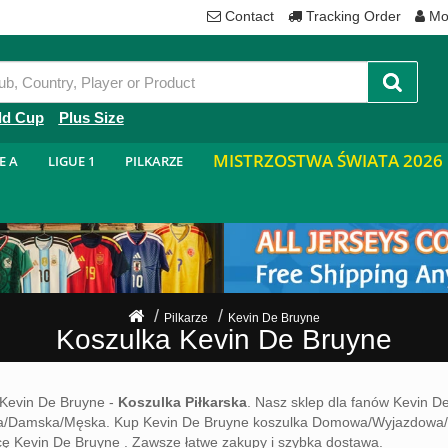
Contact
Tracking Order
Mo
ld Cup
Plus Size
MISTRZOSTWA ŚWIATA 2026
E A
LIGUE 1
PILKARZE
Pilkarze
Kevin De Bruyne
Koszulka Kevin De Bruyne
Kevin De Bruyne -
Koszulka Piłkarska
. Nasz sklep dla fanów Kevin D
a/Damska/Męska. Kup Kevin De Bruyne koszulka Domowa/Wyjazdowa/Alter
bicę Kevin De Bruyne . Zawsze łatwe zakupy i szybka dostawa.