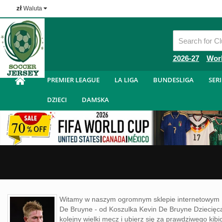
zł
Waluta
Tanie Koszulka Piłkarska
2026-27
Wor
PREMIER LEAGUE
LA LIGA
BUNDESLIGA
SERI
DZIECI
DAMSKA
Witamy w naszym ogromnym sklepie internetowym 
De Bruyne - od Koszulka Kevin De Bruyne Dziecięc
kolejny wielki mecz i ubierz się za prawdziwego ki