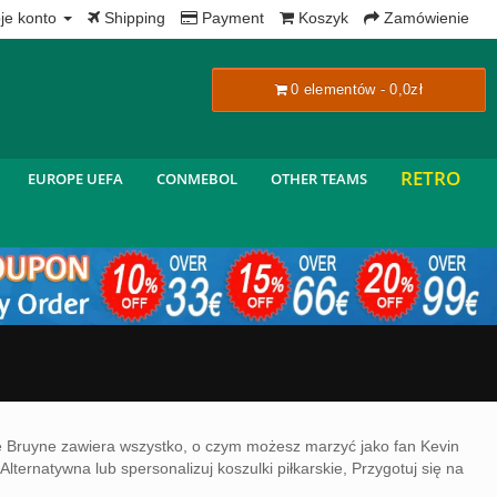
x
je konto
Shipping
Payment
Koszyk
Zamówienie
0 elementów - 0,0zł
RETRO
EUROPE UEFA
CONMEBOL
OTHER TEAMS
e Bruyne zawiera wszystko, o czym możesz marzyć jako fan Kevin
natywna lub spersonalizuj koszulki piłkarskie, Przygotuj się na