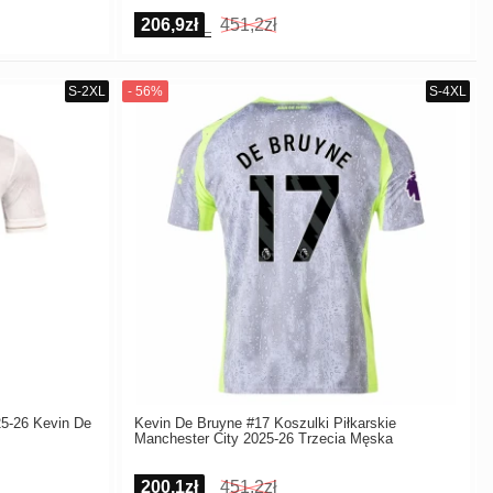
206,9zł
451,2zł
25-26 Kevin De
Kevin De Bruyne #17 Koszulki Piłkarskie
Manchester City 2025-26 Trzecia Męska
200,1zł
451,2zł