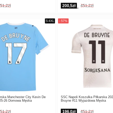
51,2zł
200,5zł
451,2zł
rska Manchester City Kevin De
SSC Napoli Koszulka Piłkarska 20
025-26 Domowa Męska
Bruyne #11 Wyjazdowa Męska
51,2zł
196,0zł
451,2zł