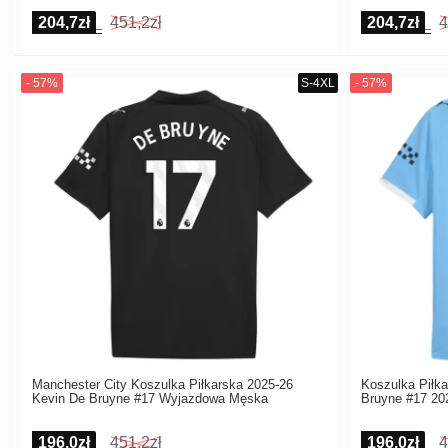
204,7zł
451,2zł
204,7zł
4
Manchester City Koszulka Piłkarska 2025-26
Koszulka Piłka
Kevin De Bruyne #17 Wyjazdowa Męska
Bruyne #17 2
196,0zł
451,2zł
196,0zł
4