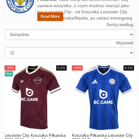
Europe
zawiera wszystko, o czym możesz marzyć jako
UEFA
Koszyk
fan Leicester City - od Koszulka Leicester City
Read More
Dziecięca/Damska/Męska, po odzież treningową
CONMEBOL
Leicester City. Kup Leicester City koszulka
Sortuj według:
Zamówienie
Domowa/Wyjazdowa/Alternatywna lub
Other
spersonalizuj koszulki piłkarskie, Przygotuj się
Teams
na kolejny wielki mecz i ubierz się za
Wyświetl:
Retro
prawdziwego kibicę Leicester City. Zawsze łatwe
zakupy i szybka dostawa.
Dzieci
Damska
Leicester City Koszulka Piłkarska
Koszulka Piłkarska Leicester City