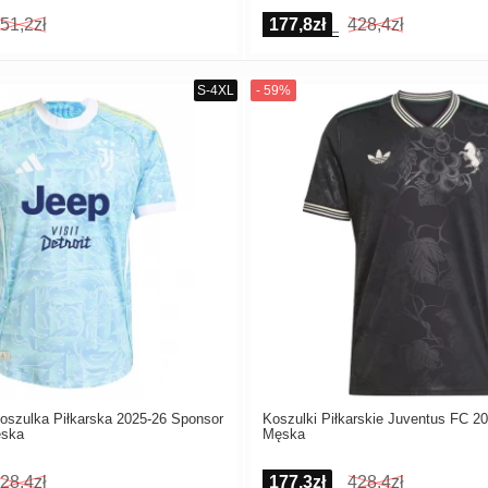
51,2zł
177,8zł
428,4zł
oszulka Piłkarska 2025-26 Sponsor
Koszulki Piłkarskie Juventus FC 20
ska
Męska
28,4zł
177,3zł
428,4zł