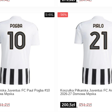
arska Juventus FC Paul Pogba #10
Koszulka Piłkarska Juventus FC An
wa Męska
2026-27 Domowa Męska
51,2zł
200,5zł
451,2zł