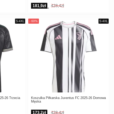
181,9zł
428,4zł
25-26 Trzecia
Koszulka Piłkarska Juventus FC 2025-26 Domowa
Męska
173,2zł
428,4zł