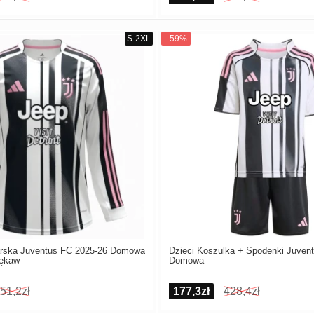
arska Juventus FC 2025-26 Domowa
Dzieci Koszulka + Spodenki Juven
Rękaw
Domowa
51,2zł
177,3zł
428,4zł