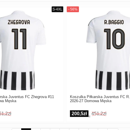
arska Juventus FC Zhegrova #11
Koszulka Piłkarska Juventus FC R.
wa Męska
2026-27 Domowa Męska
51,2zł
200,5zł
451,2zł