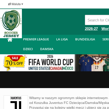
zł
Waluta
Tanie Koszulka Piłkarska
2026-27
Wor
PREMIER LEAGUE
LA LIGA
BUNDESLIGA
SERI
DZIECI
DAMSKA
Witamy w naszym ogromnym sklepie internetowym 
od Koszulka Juventus FC Dziecięca/Damska/Męska, 
Przygotuj się na kolejny wielki mecz i ubierz się 