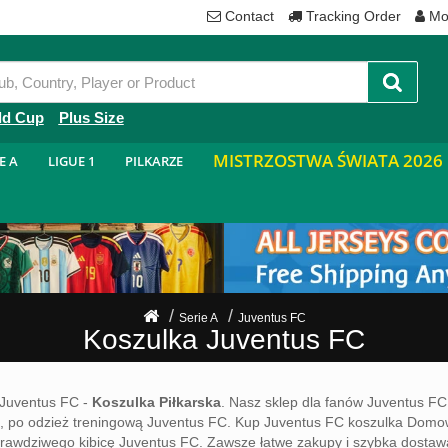
Contact
Tracking Order
Mo
ld Cup
Plus Size
MISTRZOSTWA ŚWIATA 2026
E A
LIGUE 1
PILKARZE
Serie A
Juventus FC
Koszulka Juventus FC
Juventus FC -
Koszulka Piłkarska
. Nasz sklep dla fanów Juventus F
po odzież treningową Juventus FC. Kup Juventus FC koszulka Domowa/
za prawdziwego kibicę Juventus FC. Zawsze łatwe zakupy i szybka dostaw