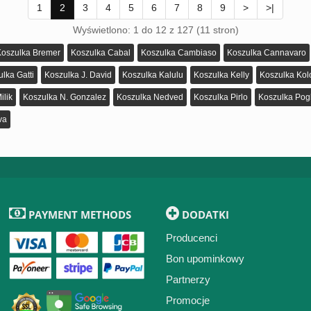
1
2
3
4
5
6
7
8
9
>
>|
Wyświetlono: 1 do 12 z 127 (11 stron)
Koszulka Bremer
Koszulka Cabal
Koszulka Cambiaso
Koszulka Cannavaro
lka Gatti
Koszulka J. David
Koszulka Kalulu
Koszulka Kelly
Koszulka Kol
ilik
Koszulka N. Gonzalez
Koszulka Nedved
Koszulka Pirlo
Koszulka Po
va
PAYMENT METHODS
DODATKI
Producenci
Bon upominkowy
Partnerzy
Promocje