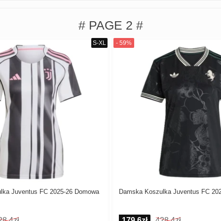
# PAGE 2 #
lka Juventus FC 2025-26 Domowa
Damska Koszulka Juventus FC 202
28,4zł
179,6zł
428,4zł