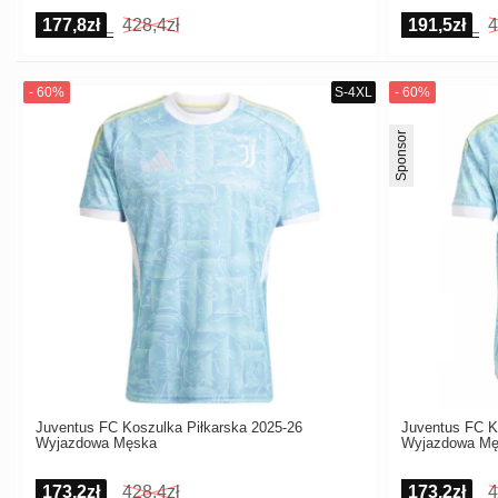
177,8zł
428,4zł
191,5zł
4
Sponsor
Juventus FC Koszulka Piłkarska 2025-26
Juventus FC K
Wyjazdowa Męska
Wyjazdowa Mę
173,2zł
428,4zł
173,2zł
4