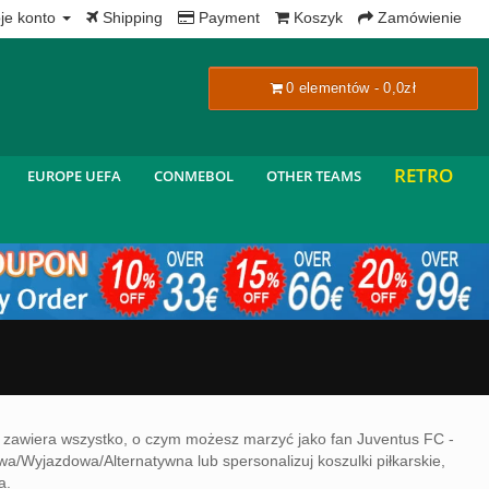
x
je konto
Shipping
Payment
Koszyk
Zamówienie
0 elementów - 0,0zł
RETRO
EUROPE UEFA
CONMEBOL
OTHER TEAMS
C zawiera wszystko, o czym możesz marzyć jako fan Juventus FC -
Wyjazdowa/Alternatywna lub spersonalizuj koszulki piłkarskie,
a.