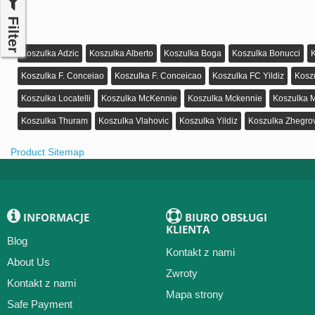
Filter
Koszulka Adzic
Koszulka Alberto
Koszulka Boga
Koszulka Bonucci
Koszulka F. Conceiao
Koszulka F. Conceicao
Koszulka FC Yildiz
Koszu
Koszulka Locatelli
Koszulka McKennie
Koszulka Mckennie
Koszulka M
Koszulka Thuram
Koszulka Vlahovic
Koszulka Yildiz
Koszulka Zhegro
Product Sitemap
INFORMACJE
BIURO OBSŁUGI
KLIENTA
Blog
Kontakt z nami
About Us
Zwroty
Kontakt z nami
Mapa strony
Safe Payment