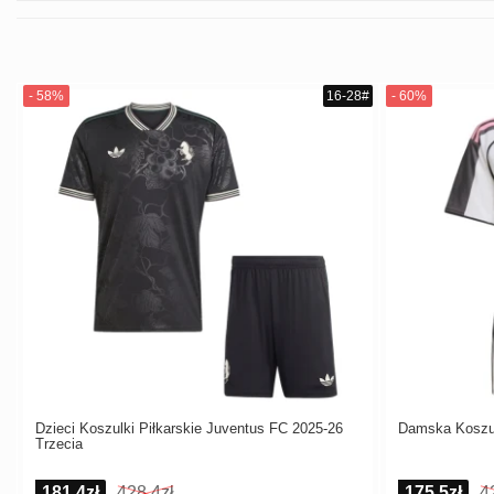
Dzieci Koszulki Piłkarskie Juventus FC 2025-26
Damska Koszu
Trzecia
181,4zł
428,4zł
175,5zł
4