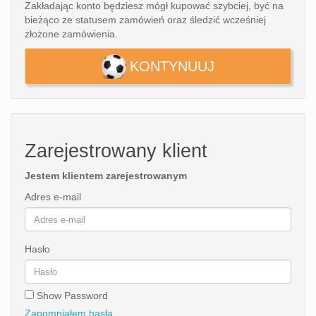
Europe
Zakładając konto będziesz mógł kupować szybciej, być na
UEFA
bieżąco ze statusem zamówień oraz śledzić wcześniej
Koszyk
złożone zamówienia.
CONMEBOL
Zamówienie
KONTYNUUJ
Other
Teams
Retro
Dzieci
Zarejestrowany klient
Damska
Jestem klientem zarejestrowanym
Adres e-mail
Hasło
Show Password
Zapomniałem hasła