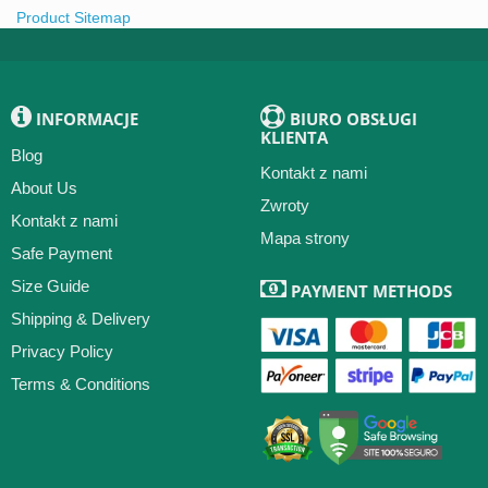
Koszulka Hojlund
Koszulka Keane
Koszulka Maguire
Product Sitemap
Koszulka Mainoo
Koszulka Martinez
Koszulka Mazraoui
Koszulka Mbeumo
Koszulka Mbuemo
Koszulka Mount
Koszulka Neville
Koszulka Obi
Koszulka Rashford
INFORMACJE
BIURO OBSŁUGI
KLIENTA
Koszulka Ronaldo
Koszulka Rooney
Koszulka Scholes
Blog
Kontakt z nami
Koszulka Sesko
Koszulka Shaw
Koszulka Thomas
About Us
Zwroty
Koszulka Tielemans
Koszulka Toone
Koszulka Ugarte
Kontakt z nami
Mapa strony
Koszulka V. Nistelrooy
Koszulka WSL Toone
Koszulka Yoro
Safe Payment
Koszulka Zirkzee
Size Guide
PAYMENT METHODS
Shipping & Delivery
Privacy Policy
Terms & Conditions