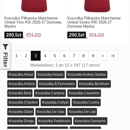
Koszulka Piłkarska Manchester
Koszulka Piłkarska Manchester
United Yoro #15 2026-27 Domowa
United Sesko #30 2026-27
Męska
Domowa Męska
200,5zł
451,2zł
200,5zł
451,2zł
Filter
1
2
3
4
5
6
7
8
9
>
>|
Wyświetlono: 1 do 12 z 197 (17 stron)
Koszulka Amad
Koszulka Amass
Koszulka Andrey Santos
Koszulka Antony
Koszulka B.Fernandes
Koszulka Beckham
Koszulka Best
Koszulka Cantona
Koszulka Casemiro
Koszulka Charlton
Koszulka Collyer
Koszulka Cunha
Koszulka Dalot
Koszulka De Gea
Koszulka De Ligt
Koszulka Dorgu
Koszulka Fredricson
Koszulka Garnacho