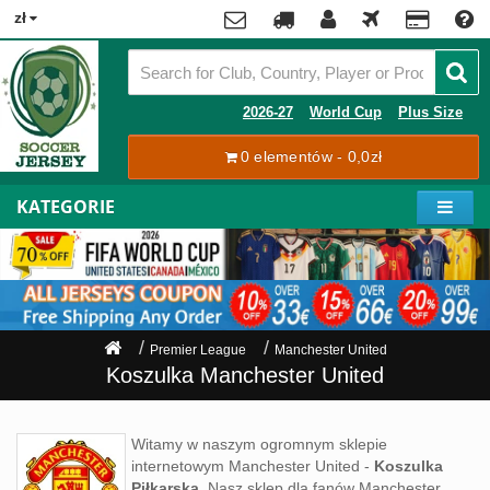
x
zł
Premier
League
Contact
2026-27
World Cup
Plus Size
La
0 elementów - 0,0zł
Tracking
Liga
Order
KATEGORIE
Bundesliga
Moje
Serie
konto
A
Ligue
Rejestracja
1
Zaloguj
Premier League
Manchester United
się
Pilkarze
Koszulka Manchester United
Mistrzostwa
Shipping
Świata
Witamy w naszym ogromnym sklepie
2026
internetowym Manchester United -
Koszulka
Payment
Piłkarska
. Nasz sklep dla fanów Manchester