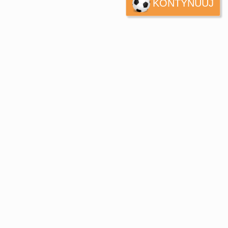
KONTYNUUJ
Europe
UEFA
Koszyk
CONMEBOL
Zamówienie
Other
Teams
Retro
Dzieci
Damska