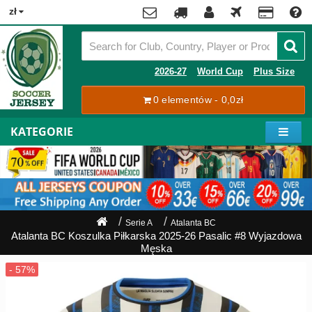
x
zł
Premier
League
Contact
2026-27
World Cup
Plus Size
La
0 elementów - 0,0zł
Tracking
Liga
Order
KATEGORIE
Bundesliga
Moje
Serie
konto
A
Ligue
Rejestracja
1
Zaloguj
Serie A
Atalanta BC
się
Atalanta BC Koszulka Piłkarska 2025-26 Pasalic #8 Wyjazdowa
Pilkarze
Męska
Mistrzostwa
Shipping
Świata
2026
Payment