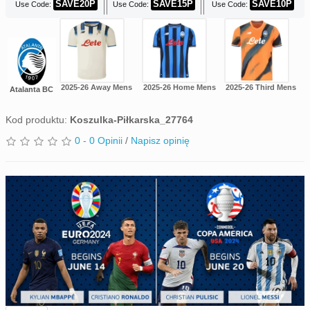
SAVE20P
SAVE15P
SAVE10P
Use Code:
Use Code:
Use Code:
2025-26 Away Mens
2025-26 Home Mens
2025-26 Third Mens
Atalanta BC
Kod produktu:
Koszulka-Piłkarska_27764
0 - 0 Opinii
/
Napisz opinię