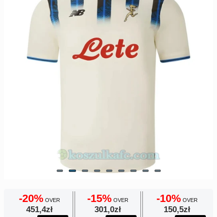
Europe
UEFA
Koszyk
CONMEBOL
Zamówienie
Other
Teams
Retro
Dzieci
Damska
-20%
-15%
-10%
OVER
OVER
OVER
451,4zł
301,0zł
150,5zł