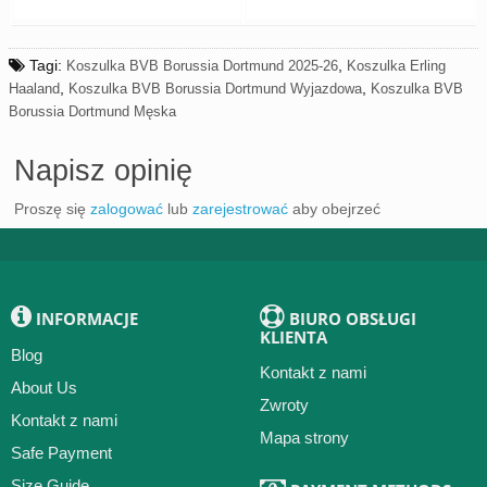
Tagi:
,
Koszulka BVB Borussia Dortmund 2025-26
Koszulka Erling
,
,
Haaland
Koszulka BVB Borussia Dortmund Wyjazdowa
Koszulka BVB
Borussia Dortmund Męska
Napisz opinię
Proszę się
zalogować
lub
zarejestrować
aby obejrzeć
INFORMACJE
BIURO OBSŁUGI
KLIENTA
Blog
Kontakt z nami
About Us
Zwroty
Kontakt z nami
Mapa strony
Safe Payment
Size Guide