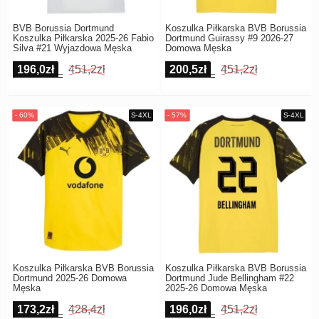
BVB Borussia Dortmund
Koszulka Piłkarska BVB Borussia
Koszulka Piłkarska 2025-26 Fabio
Dortmund Guirassy #9 2026-27
Silva #21 Wyjazdowa Męska
Domowa Męska
196,0zł
451,2zł
200,5zł
451,2zł
Koszulka Piłkarska BVB Borussia
Koszulka Piłkarska BVB Borussia
Dortmund 2025-26 Domowa
Dortmund Jude Bellingham #22
Męska
2025-26 Domowa Męska
173,2zł
428,4zł
196,0zł
451,2zł