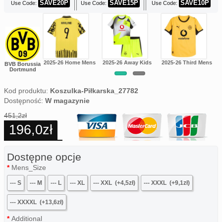
SAVE20P
SAVE15P
SAVE10P
Use Code:
Use Code:
Use Code:
26 Home Mens
2025-26 Home Mens
2025-26 Away Kids
2025-26 Third Mens
BVB Borussia
Dortmund
Kod produktu:
Koszulka-Piłkarska_27782
Dostępność:
W magazynie
451,2zł
196,0zł
Dostępne opcje
Mens_Size
--- S
--- M
--- L
--- XL
--- XXL
(+4,5zł)
--- XXXL
(+9,1zł)
--- XXXXL
(+13,6zł)
Additional