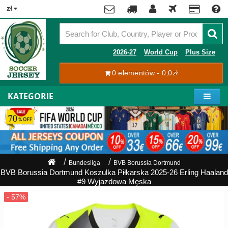
x
zł
Premier
League
Contact
2026-27
World Cup
Plus Size
La
0 elementów - 0,0zł
Tracking
Liga
Order
KATEGORIE
Bundesliga
Moje
Serie
konto
A
Ligue
Rejestracja
1
Zaloguj
Bundesliga
BVB Borussia Dortmund
się
BVB Borussia Dortmund Koszulka Piłkarska 2025-26 Erling Haaland
Pilkarze
#9 Wyjazdowa Męska
Mistrzostwa
Shipping
Świata
2026
Payment