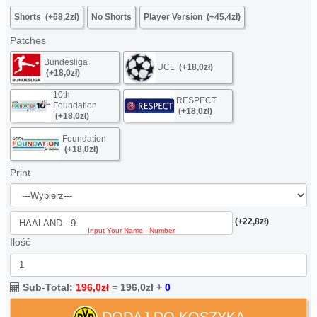
Shorts
(+68,2zł)
No Shorts
Player Version
(+45,4zł)
Patches
Bundesliga
UCL
(+18,0zł)
(+18,0zł)
10th
RESPECT
Foundation
(+18,0zł)
(+18,0zł)
Foundation
(+18,0zł)
Print
(+22,8zł)
Ilość
Sub-Total:
196,0zł
=
196,0zł
+
0