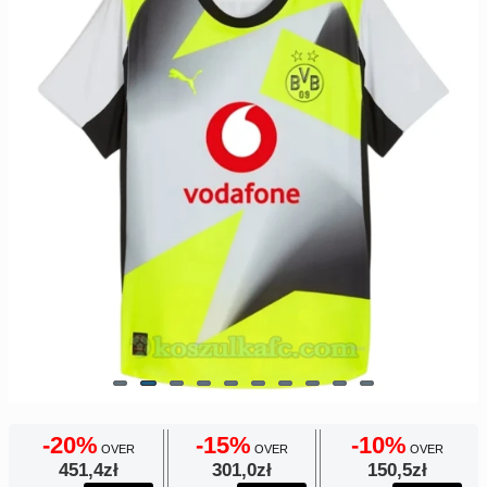
Europe
UEFA
Koszyk
CONMEBOL
Zamówienie
Other
Teams
Retro
Dzieci
Damska
-20%
-15%
-10%
OVER
OVER
OVER
451,4zł
301,0zł
150,5zł