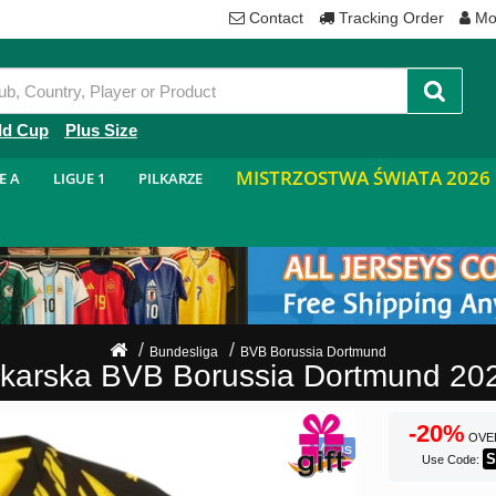
Contact
Tracking Order
Mo
ld Cup
Plus Size
MISTRZOSTWA ŚWIATA 2026
E A
LIGUE 1
PILKARZE
Bundesliga
BVB Borussia Dortmund
iłkarska BVB Borussia Dortmund 
-20%
OVE
S
Use Code: