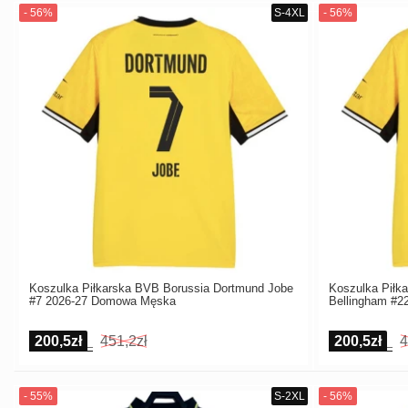
Koszulka Piłkarska BVB Borussia Dortmund Jobe
Koszulka Piłk
#7 2026-27 Domowa Męska
Bellingham #
200,5zł
451,2zł
200,5zł
4