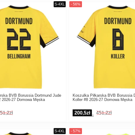
arska BVB Borussia Dortmund Jude
Koszulka Piłkarska BVB Borussia 
22 2026-27 Domowa Męska
Koller #8 2026-27 Domowa Męska
51,2zł
200,5zł
451,2zł