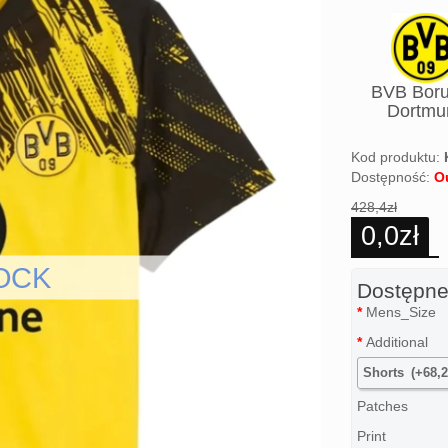
2025-2
BVB Boru
Mens
Dortmu
Kod produktu:
Dostępność:
O
428,4zł
0,0zł
Dostępne
Mens_Size
Additional
Shorts
(+68,2
Patches
Print