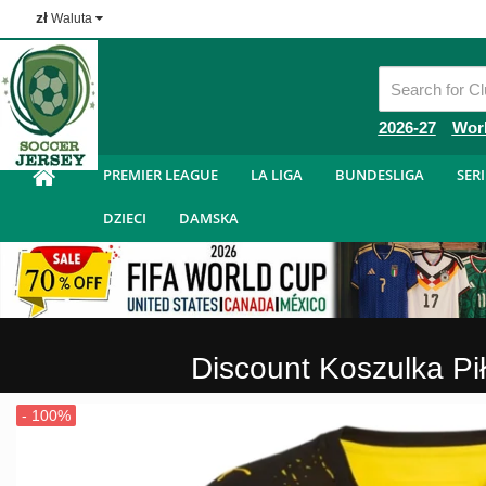
zł
Waluta
Tanie Koszulka Piłkarska
2026-27
Wor
PREMIER LEAGUE
LA LIGA
BUNDESLIGA
SERI
DZIECI
DAMSKA
Discount Koszulka P