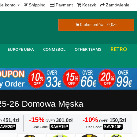
x
je konto
Shipping
Payment
Koszyk
Zamówienie
0 elementów - 0,0zł
RETRO
EUROPE UEFA
CONMEBOL
OTHER TEAMS
2025-26 Domowa Męska
-15%
-10%
451,4zł
301,0zł
150,5zł
R
OVER
OVER
AVE20P
SAVE15P
SAVE10P
Use Code:
Use Code: