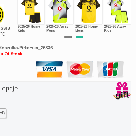
6 Third
2025-26 Home
2025-26 Away
2025-26 Home
2025-26 Away
ssia
Kids
Mens
Mens
Kids
nd
Koszulka-Piłkarska_26336
ut Of Stock
 opcje
zł)