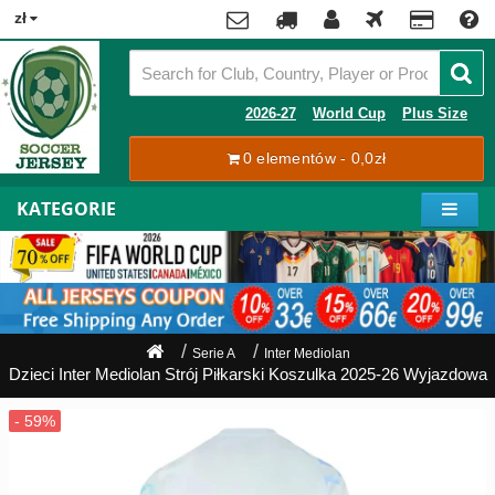
x
zł
Premier
League
Contact
2026-27
World Cup
Plus Size
La
0 elementów - 0,0zł
Tracking
Liga
Order
KATEGORIE
Bundesliga
Moje
Serie
konto
A
Ligue
Rejestracja
1
Zaloguj
Serie A
Inter Mediolan
się
Dzieci Inter Mediolan Strój Piłkarski Koszulka 2025-26 Wyjazdowa
Pilkarze
Mistrzostwa
Shipping
Świata
2026
Payment