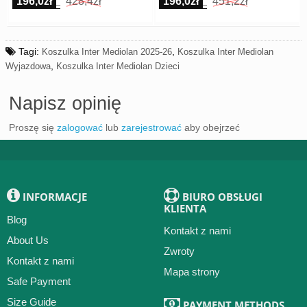
196,0zł
428,4zł
196,0zł
451,2zł
Tagi:
,
Koszulka Inter Mediolan 2025-26
Koszulka Inter Mediolan
,
Wyjazdowa
Koszulka Inter Mediolan Dzieci
Napisz opinię
Proszę się
zalogować
lub
zarejestrować
aby obejrzeć
INFORMACJE
BIURO OBSŁUGI
KLIENTA
Blog
Kontakt z nami
About Us
Zwroty
Kontakt z nami
Mapa strony
Safe Payment
Size Guide
PAYMENT METHODS