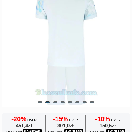
Europe
UEFA
Koszyk
CONMEBOL
Zamówienie
Other
Teams
Retro
Dzieci
Damska
-20%
-15%
-10%
OVER
OVER
OVER
451,4zł
301,0zł
150,5zł
SAVE20P
SAVE15P
SAVE10P