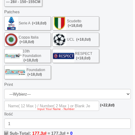
--- 28# - 150~155CM
Patches
Scudetto
Serie A
(+18,0zł)
(+18,0zł)
Coppa Italia
UCL
(+18,0zł)
(+18,0zł)
10th
RESPECT
Foundation
(+18,0zł)
(+18,0zł)
Foundation
(+18,0zł)
Print
(+22,8zł)
Ilość
Sub-Total:
177,3zł
=
177,3zł
+
0