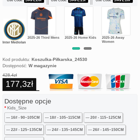
Use Code:
Use Code:
Use Code:
26 Away Mens
2025-26 Third Mens
2025-26 Home Kids
2025-26 Away
Women
Inter Mediolan
Kod produktu:
Koszulka-Piłkarska_24530
Dostępność:
W magazynie
428,4zł
177,3zł
Dostępne opcje
Kids_Size
--- 16# - 90~105CM
--- 18# - 105~115CM
--- 20# - 115~125CM
--- 22# - 125~135CM
--- 24# - 135~145CM
--- 26# - 145~150CM