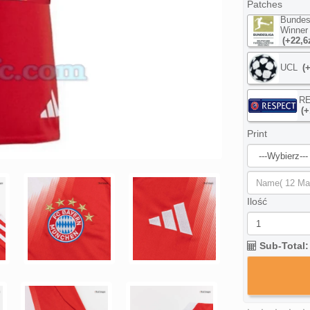
Patches
Bundes
Winner
(+22,6
UCL
(
R
(+
Print
Ilość
Sub-Total