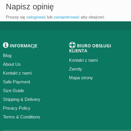
Napisz opinię
Proszę się
zalogować
lub
zarejestrować
aby obejrzeć
INFORMACJE
BIURO OBSŁUGI
KLIENTA
Blog
Kontakt z nami
About Us
Zwroty
Kontakt z nami
Mapa strony
Safe Payment
Size Guide
Shipping & Delivery
Privacy Policy
Terms & Conditions