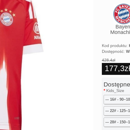
2025-2
Bayer
Wome
Monach
Kod produktu:
Dostępność:
W
428,4zł
177,3z
Dostępne
Kids_Size
--- 16# - 90~
--- 22# - 125
--- 28# - 150