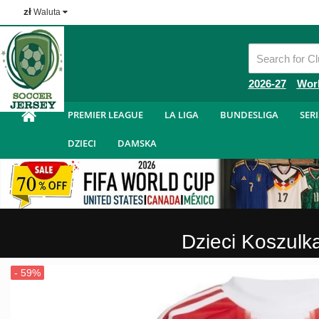
zł
Waluta
Tanie Koszulka Piłkarska
2026-27
Wor
PREMIER LEAGUE
LA LIGA
BUNDESLIGA
SERI
DZIECI
DAMSKA
Dzieci Koszul