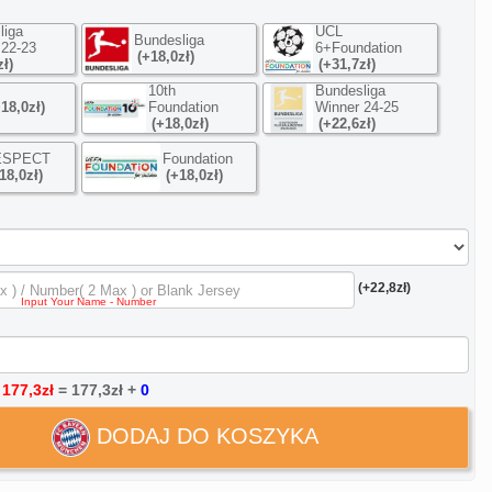
liga
UCL
Bundesliga
 22-23
6+Foundation
(+18,0zł)
zł)
(+31,7zł)
10th
Bundesliga
+18,0zł)
Foundation
Winner 24-25
(+18,0zł)
(+22,6zł)
ESPECT
Foundation
18,0zł)
(+18,0zł)
(+22,8zł)
:
177,3zł
=
177,3zł
+
0
DODAJ DO KOSZYKA