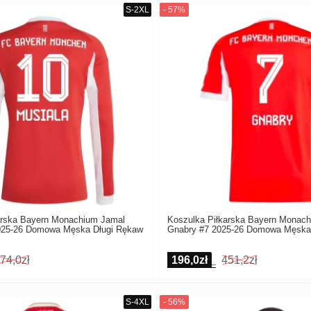
arska Bayern Monachium Jamal
Koszulka Piłkarska Bayern Monac
025-26 Domowa Męska Długi Rękaw
Gnabry #7 2025-26 Domowa Męska
74,0zł
196,0zł
451,2zł