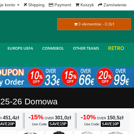
x
je konto
Shipping
Payment
Koszyk
Zamówienie
0 elementów - 0,0zł
RETRO
EUROPE UEFA
CONMEBOL
OTHER TEAMS
2025-26 Domowa
-15%
-10%
451,4zł
301,0zł
150,5zł
R
OVER
OVER
AVE20P
SAVE15P
SAVE10P
Use Code:
Use Code: