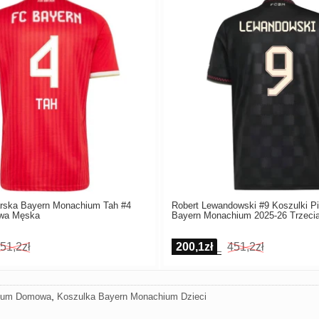
arska Bayern Monachium Tah #4
Robert Lewandowski #9 Koszulki Pi
wa Męska
Bayern Monachium 2025-26 Trzeci
51,2zł
200,1zł
451,2zł
,
hium Domowa
Koszulka Bayern Monachium Dzieci