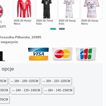
6 Away
2025-26 Home
2025-26 Third
2025-26 Away
2025-26 Away
2
n
n
Mens
Kids
Kids
Mens
M
ium
Koszulka-Piłkarska_24385
 magazynie
ł
 opcje
105CM
--- 18# - 105~115CM
--- 20# - 115~125CM
~135CM
--- 24# - 135~145CM
--- 26# - 145~150CM
~155CM