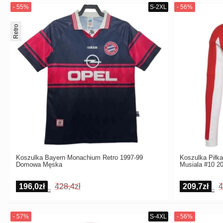
Retro
Koszulka Bayern Monachium Retro 1997-99
Koszulka Piłk
Domowa Męska
Musiala #10 2
196,0zł
428,4zł
209,7zł
4