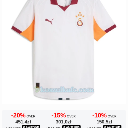
Europe
UEFA
Koszyk
CONMEBOL
Zamówienie
Other
Teams
Retro
Dzieci
Damska
-20%
-15%
-10%
OVER
OVER
OVER
451,4zł
301,0zł
150,5zł
SAVE20P
SAVE15P
SAVE10P