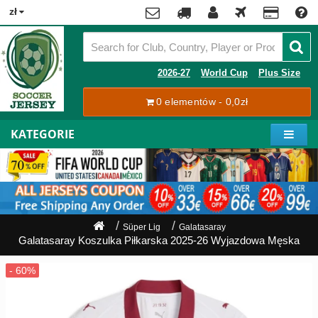
x
zł
Premier
League
Contact
2026-27
World Cup
Plus Size
La
0 elementów - 0,0zł
Tracking
Liga
Order
KATEGORIE
Bundesliga
Moje
Serie
konto
A
Ligue
Rejestracja
1
Zaloguj
Süper Lig
Galatasaray
się
Galatasaray Koszulka Piłkarska 2025-26 Wyjazdowa Męska
Pilkarze
Mistrzostwa
Shipping
Świata
2026
Payment