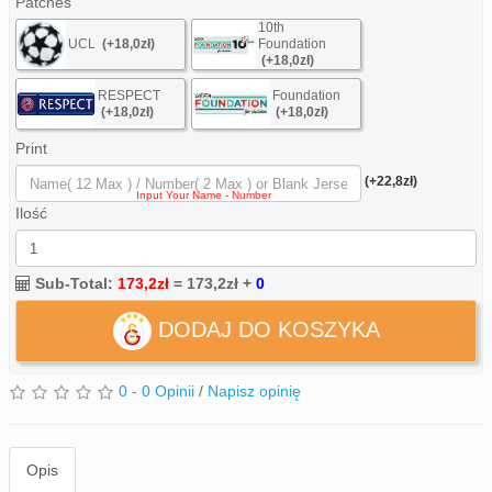
Patches
10th
UCL
(+18,0zł)
Foundation
(+18,0zł)
RESPECT
Foundation
(+18,0zł)
(+18,0zł)
Print
(+22,8zł)
Ilość
Sub-Total:
173,2zł
=
173,2zł
+
0
DODAJ DO KOSZYKA
0 - 0 Opinii
/
Napisz opinię
Opis