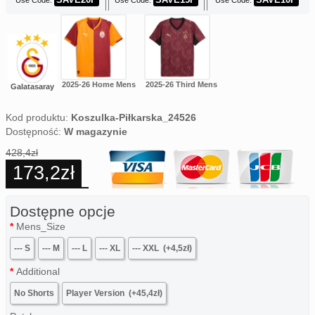
Use Code:
Use Code:
Use Code:
2025-26 Home Mens
2025-26 Third Mens
Galatasaray
Kod produktu:
Koszulka-Piłkarska_24526
Dostępność:
W magazynie
428,4zł
173,2zł
Dostępne opcje
Mens_Size
--- S
--- M
--- L
--- XL
--- XXL
(+4,5zł)
Additional
No Shorts
Player Version
(+45,4zł)