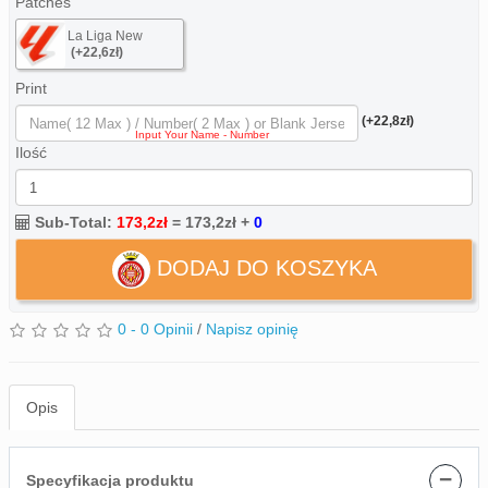
Patches
La Liga New
(+22,6zł)
Print
(+22,8zł)
Ilość
Sub-Total:
173,2zł
=
173,2zł
+
0
DODAJ DO KOSZYKA
0 - 0 Opinii
/
Napisz opinię
Opis
−
Specyfikacja produktu