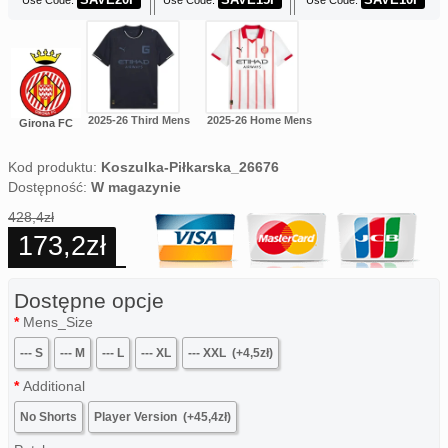
Use Code:
Use Code:
Use Code:
2025-26 Third Mens
2025-26 Home Mens
Girona FC
Kod produktu:
Koszulka-Piłkarska_26676
Dostępność:
W magazynie
428,4zł
173,2zł
Dostępne opcje
Mens_Size
--- S
--- M
--- L
--- XL
--- XXL
(+4,5zł)
Additional
No Shorts
Player Version
(+45,4zł)