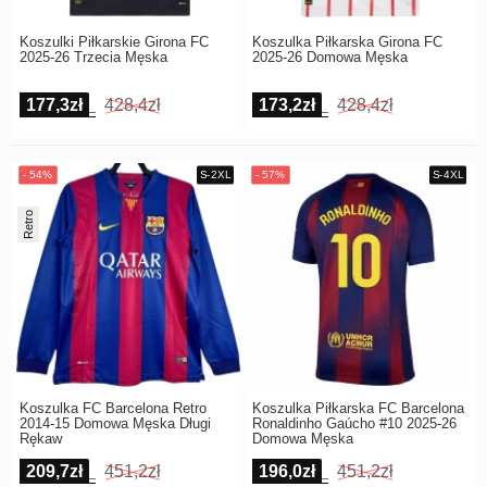
Koszulki Piłkarskie Girona FC
Koszulka Piłkarska Girona FC
2025-26 Trzecia Męska
2025-26 Domowa Męska
177,3zł
428,4zł
173,2zł
428,4zł
Retro
Koszulka FC Barcelona Retro
Koszulka Piłkarska FC Barcelona
2014-15 Domowa Męska Długi
Ronaldinho Gaúcho #10 2025-26
Rękaw
Domowa Męska
209,7zł
451,2zł
196,0zł
451,2zł