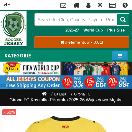
x
zł
Premier
League
Contact
2026-27
World Cup
Plus Size
La
0 elementów - 0,0zł
Tracking
Liga
Order
KATEGORIE
Bundesliga
Moje
Serie
konto
A
Ligue
Rejestracja
1
Zaloguj
La Liga
Girona FC
się
Girona FC Koszulka Piłkarska 2025-26 Wyjazdowa Męska
Pilkarze
Mistrzostwa
Shipping
Świata
2026
Payment