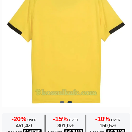
Europe
UEFA
Koszyk
CONMEBOL
Zamówienie
Other
Teams
Retro
Dzieci
Damska
-20%
-15%
-10%
OVER
OVER
OVER
451,4zł
301,0zł
150,5zł
SAVE20P
SAVE15P
SAVE10P