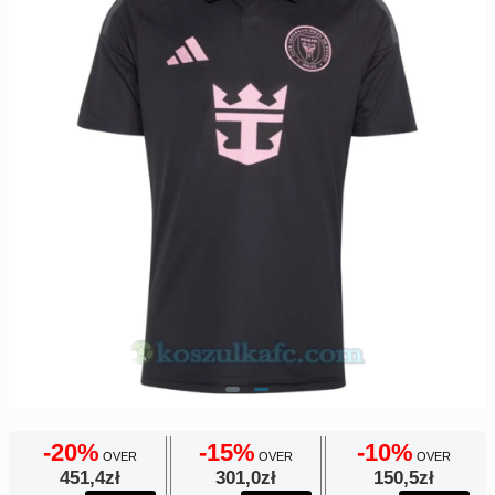
Europe
UEFA
Koszyk
CONMEBOL
Zamówienie
Other
Teams
Retro
Dzieci
Damska
-20%
-15%
-10%
OVER
OVER
OVER
451,4zł
301,0zł
150,5zł