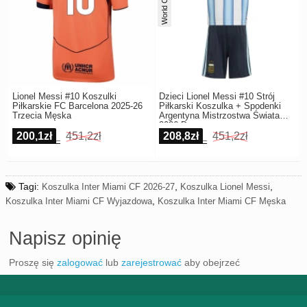
Lionel Messi #10 Koszulki
Dzieci Lionel Messi #10 Strój
Piłkarskie FC Barcelona 2025-26
Piłkarski Koszulka + Spodenki
Trzecia Męska
Argentyna Mistrzostwa Świata
2026 Domowa
200,1zł
451,2zł
208,8zł
451,2zł
Tagi:
,
,
Koszulka Inter Miami CF 2026-27
Koszulka Lionel Messi
,
Koszulka Inter Miami CF Wyjazdowa
Koszulka Inter Miami CF Męska
Napisz opinię
Proszę się
zalogować
lub
zarejestrować
aby obejrzeć