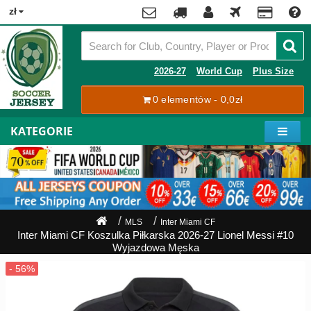
x
zł
Premier
League
Contact
2026-27
World Cup
Plus Size
La
0 elementów - 0,0zł
Tracking
Liga
Order
KATEGORIE
Bundesliga
Moje
Serie
konto
A
Ligue
Rejestracja
1
Zaloguj
MLS
Inter Miami CF
się
Inter Miami CF Koszulka Piłkarska 2026-27 Lionel Messi #10
Pilkarze
Wyjazdowa Męska
Mistrzostwa
Shipping
Świata
2026
Payment