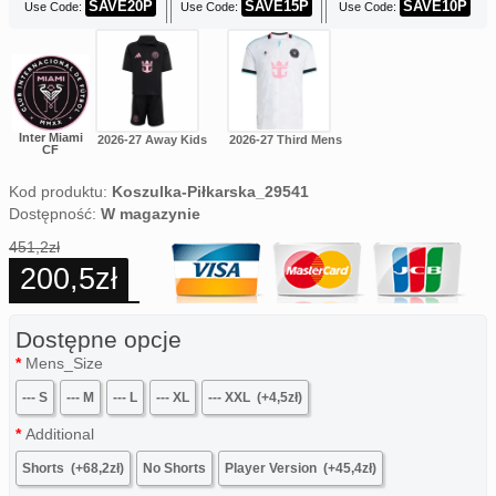
SAVE20P
SAVE15P
SAVE10P
Use Code:
Use Code:
Use Code:
Inter Miami
2026-27 Away Kids
2026-27 Third Mens
CF
Kod produktu:
Koszulka-Piłkarska_29541
Dostępność:
W magazynie
451,2zł
200,5zł
Dostępne opcje
Mens_Size
--- S
--- M
--- L
--- XL
--- XXL
(+4,5zł)
Additional
Shorts
(+68,2zł)
No Shorts
Player Version
(+45,4zł)