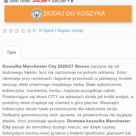
Sub-Total:
200,5zł
=
200,5zł
+
0
DODAJ DO KOSZYKA
0 - 0 Opinii
/
Napisz opinię
Opis
Koszulka Manchester City 2026/27 Stones
zaczyna się od
klubowego błękitu, lecz nie zatrzymuje na jednym odcieniu. Kolor
ciemnieje przy ramionach i łagodnie przechodzi w jaśniejszy środek,
tworząc efekt zmiennego miejskiego nieba. Białe wykończenie
kołnierzyka, mankietów, herbu i napisów porządkuje całość.
Powtarzające się słowo CITY na rękawach działa jak krótki podpis, a
podobny detal znajduje się również u góry pleców. Wewnątrz
kołnierzyka ukryto hasło przeznaczone dla właściciela stroju.
Delikatny geometryczny wzór sprawia, że powierzchnia nie wygląda
płasko, choć pozostaje spokojna.
Domowa koszulka Manchester
City
pasuje do atmosfery dużego meczu, ale dzięki czystej
kolorystyce można nosić ją także z białymi spodniami, jeansami lub