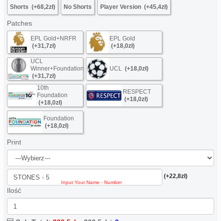
Shorts
(+68,2zł)
No Shorts
Player Version
(+45,4zł)
Patches
EPL Gold+NRFR
EPL Gold
(+31,7zł)
(+18,0zł)
UCL
Winner+Foundation
UCL
(+18,0zł)
(+31,7zł)
10th
RESPECT
Foundation
(+18,0zł)
(+18,0zł)
Foundation
(+18,0zł)
Print
(+22,8zł)
Ilość