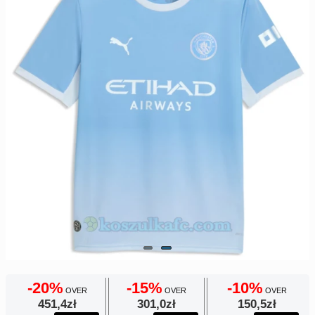
Europe
UEFA
Koszyk
CONMEBOL
Zamówienie
Other
Teams
Retro
Dzieci
Damska
-20%
-15%
-10%
OVER
OVER
OVER
451,4zł
301,0zł
150,5zł