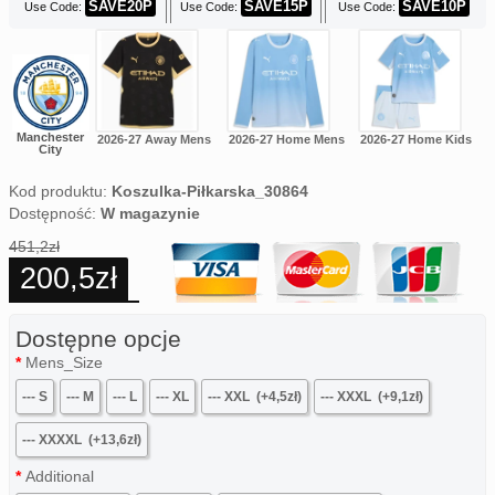
SAVE20P
SAVE15P
SAVE10P
Use Code:
Use Code:
Use Code:
Manchester
2026-27 Away Mens
2026-27 Home Mens
2026-27 Home Kids
City
Kod produktu:
Koszulka-Piłkarska_30864
Dostępność:
W magazynie
451,2zł
200,5zł
Dostępne opcje
Mens_Size
--- S
--- M
--- L
--- XL
--- XXL
(+4,5zł)
--- XXXL
(+9,1zł)
--- XXXXL
(+13,6zł)
Additional