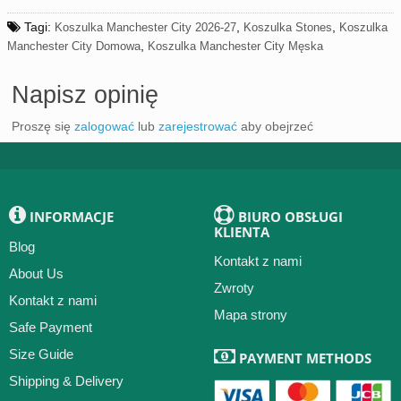
Tagi:
,
,
Koszulka Manchester City 2026-27
Koszulka Stones
Koszulka
,
Manchester City Domowa
Koszulka Manchester City Męska
Napisz opinię
Proszę się
zalogować
lub
zarejestrować
aby obejrzeć
INFORMACJE
BIURO OBSŁUGI
KLIENTA
Blog
Kontakt z nami
About Us
Zwroty
Kontakt z nami
Mapa strony
Safe Payment
Size Guide
PAYMENT METHODS
Shipping & Delivery