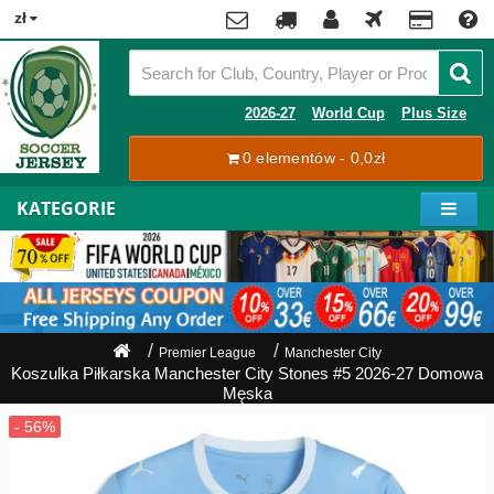
x
zł
Premier
League
Contact
2026-27
World Cup
Plus Size
La
0 elementów - 0,0zł
Tracking
Liga
Order
KATEGORIE
Bundesliga
Moje
Serie
konto
A
Ligue
Rejestracja
1
Zaloguj
Premier League
Manchester City
się
Koszulka Piłkarska Manchester City Stones #5 2026-27 Domowa
Pilkarze
Męska
Mistrzostwa
Shipping
Świata
2026
Payment