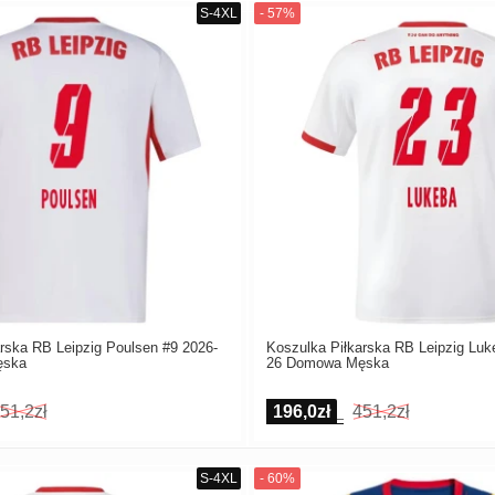
rska RB Leipzig Poulsen #9 2026-
Koszulka Piłkarska RB Leipzig Luk
ęska
26 Domowa Męska
51,2zł
196,0zł
451,2zł