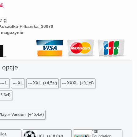
zig
Koszulka-Piłkarska_30070
 magazynie
ł
 opcje
--- L
--- XL
--- XXL
(+4,5zł)
--- XXXL
(+9,1zł)
3,6zł)
Player Version
(+45,4zł)
10th
liga
UCL
(+18,0zł)
Foundation