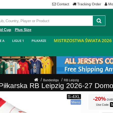
Contact
Tracking Order
Mo
ld Cup
Plus Size
MISTRZOSTWA ŚWIATA 2026
E A
LIGUE 1
PILKARZE
Bundesliga
RB Leipzig
Piłkarska RB Leipzig 2026-27 Do
-20%
OVE
S
Use Code: