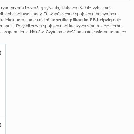
 rytm przodu i wyraźną sylwetkę klubową. Kołnierzyk ujmuje
ii, ani chwilowej mody. To współczesne spojrzenie na symbole,
kolekcjonera i na co dzień
koszulka piłkarska RB Leipzig
daje
zespołu. Przy bliższym spojrzeniu widać wyważoną relację herbu,
sne wspomnienia kibiców. Czytelna całość pozostaje wierna temu, co