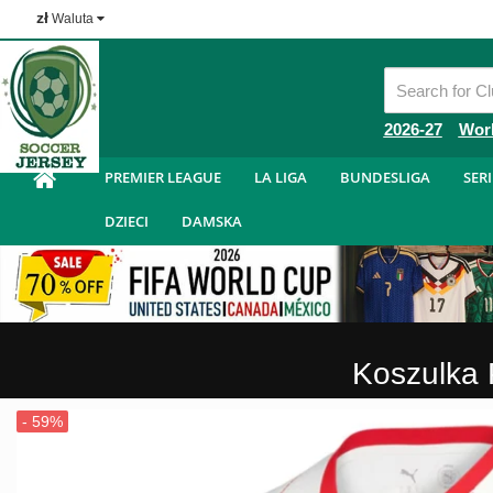
zł
Waluta
Tanie Koszulka Piłkarska
2026-27
Wor
PREMIER LEAGUE
LA LIGA
BUNDESLIGA
SERI
DZIECI
DAMSKA
Koszulka 