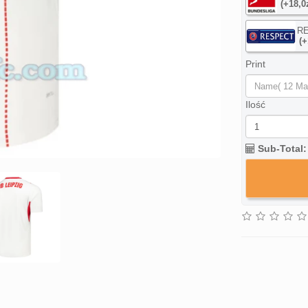
(+18,0
R
(+
Print
Ilość
Sub-Total