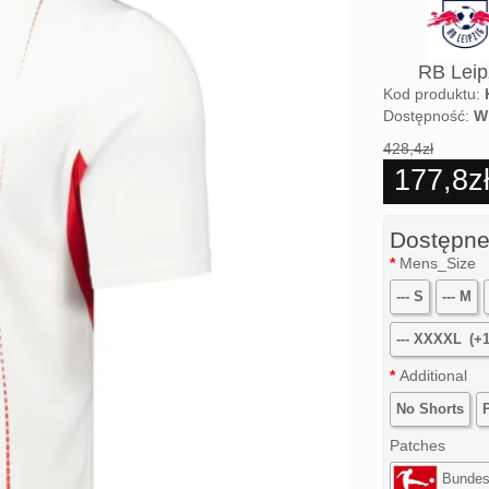
RB Leip
Kod produktu:
Dostępność:
W
428,4zł
177,8z
Dostępne
Mens_Size
--- S
--- M
--- XXXXL
(+1
Additional
No Shorts
Patches
Bundes