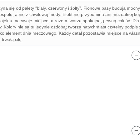
na się od palety “biały, czerwony i żółty”. Pionowe pasy budują mocny
społu, a nie z chwilowej mody. Efekt nie przypomina ani muzealnej kop
rojektu ma swoje miejsce, a razem tworzą spokojną, pewną całość. Dla 
Kolory nie są tu jedynie ozdobą; tworzą natychmiast czytelny podpis 
e tylko element dnia meczowego. Każdy detal pozostawia miejsce na wła
trwałą siłę.
−
−