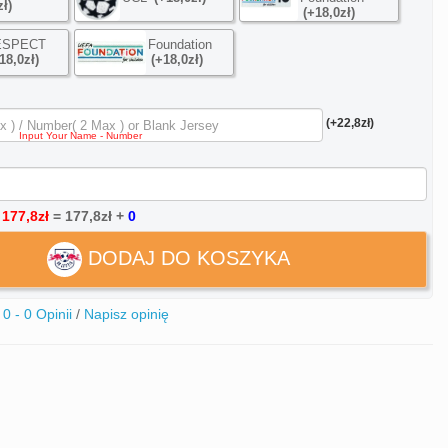
zł)
(+18,0zł)
ESPECT
Foundation
18,0zł)
(+18,0zł)
(+22,8zł)
:
177,8zł
=
177,8zł
+
0
DODAJ DO KOSZYKA
0 - 0 Opinii
/
Napisz opinię