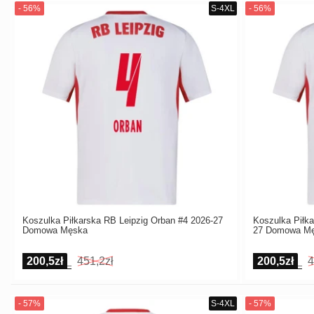
Koszulka Piłkarska RB Leipzig Orban #4 2026-27
Koszulka Piłka
Domowa Męska
27 Domowa M
200,5zł
451,2zł
200,5zł
4