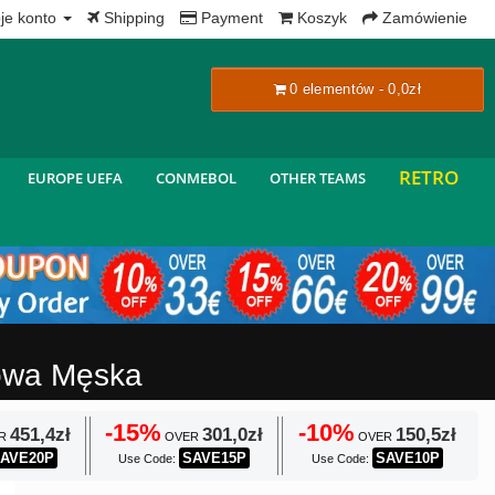
x
je konto
Shipping
Payment
Koszyk
Zamówienie
0 elementów - 0,0zł
RETRO
EUROPE UEFA
CONMEBOL
OTHER TEAMS
mowa Męska
-15%
-10%
451,4zł
301,0zł
150,5zł
R
OVER
OVER
AVE20P
SAVE15P
SAVE10P
Use Code:
Use Code: