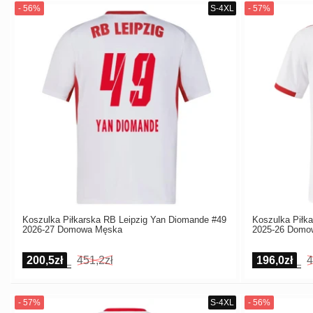
Koszulka Piłkarska RB Leipzig Yan Diomande #49
Koszulka Piłk
2026-27 Domowa Męska
2025-26 Domo
200,5zł
451,2zł
196,0zł
4