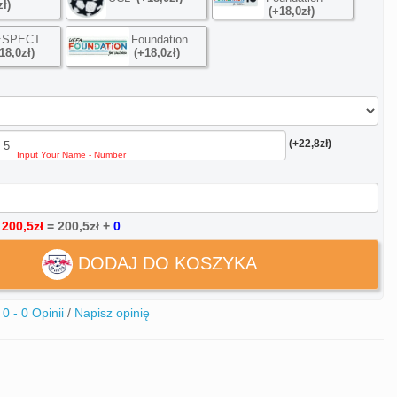
zł)
(+18,0zł)
ESPECT
Foundation
18,0zł)
(+18,0zł)
(+22,8zł)
:
200,5zł
=
200,5zł
+
0
DODAJ DO KOSZYKA
0 - 0 Opinii
/
Napisz opinię