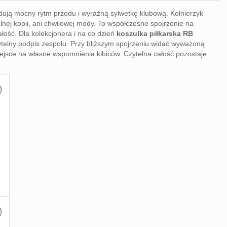
udują mocny rytm przodu i wyraźną sylwetkę klubową. Kołnierzyk
nej kopii, ani chwilowej mody. To współczesne spojrzenie na
łość. Dla kolekcjonera i na co dzień
koszulka piłkarska RB
ytelny podpis zespołu. Przy bliższym spojrzeniu widać wyważoną
miejsce na własne wspomnienia kibiców. Czytelna całość pozostaje