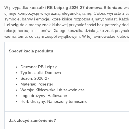
W przypadku
koszulki RB Leipzig 2026-27 domowa Bitshiabu
wsz
ujmuje kompozycję w wyraźną, elegancką ramę. Całość wyrasta z trad
symbole, barwy i emocje, które kibice rozpoznają natychmiast. Każd
Leipzig
daje mocny znak klubowej przynależności bez potrzeby doda
relację herbu, linii i tonów. Dlatego koszulka działa jako znak prz
wierna temu, co czyni zespół wyjątkowym. W tej równowadze klubowy
Specyfikacja produktu
Drużyna: RB Leipzig
Typ koszulki: Domowa
Sezon: 2026-27
Materiał: Poliester
Wersja: Kibicowska lub zawodnicza
Logo drużyny: Haftowane
Herb drużyny: Nanoszony termicznie
Jak złożyć zamówienie?