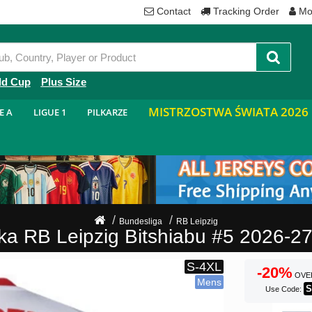
Contact
Tracking Order
Mo
ld Cup
Plus Size
MISTRZOSTWA ŚWIATA 2026
E A
LIGUE 1
PILKARZE
Bundesliga
RB Leipzig
ska RB Leipzig Bitshiabu #5 2026
-20%
OVE
S
Use Code: