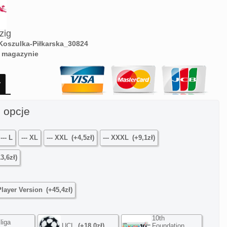
zig
Koszulka-Piłkarska_30824
 magazynie
ł
 opcje
--- L
--- XL
--- XXL
(+4,5zł)
--- XXXL
(+9,1zł)
3,6zł)
Player Version
(+45,4zł)
10th
liga
UCL
(+18,0zł)
Foundation