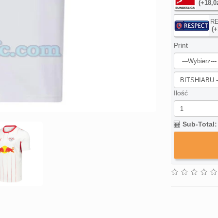
(+18,0
R
(+
Print
Ilość
Sub-Total