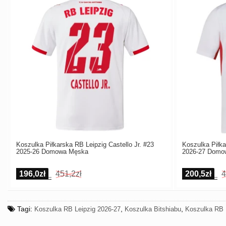
Koszulka Piłkarska RB Leipzig Castello Jr. #23
Koszulka Piłk
2025-26 Domowa Męska
2026-27 Domo
196,0zł
451,2zł
200,5zł
4
Tagi:
,
,
Koszulka RB Leipzig 2026-27
Koszulka Bitshiabu
Koszulka RB 