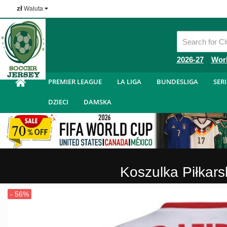
zł
Waluta
Tanie Koszulka Piłkarska
2026-27
Wor
PREMIER LEAGUE
LA LIGA
BUNDESLIGA
SERI
DZIECI
DAMSKA
Koszulka Piłkar