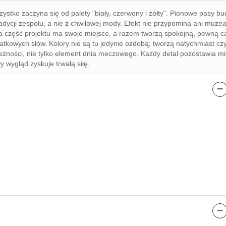
ystko zaczyna się od palety “biały, czerwony i żółty”. Pionowe pasy b
ycji zespołu, a nie z chwilowej mody. Efekt nie przypomina ani muzeal
a część projektu ma swoje miejsce, a razem tworzą spokojną, pewną ca
tkowych słów. Kolory nie są tu jedynie ozdobą; tworzą natychmiast cz
ynależności, nie tylko element dnia meczowego. Każdy detal pozostawia 
 wygląd zyskuje trwałą siłę.
−
−