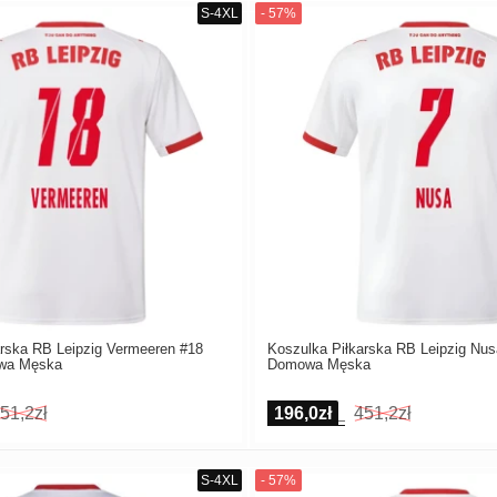
arska RB Leipzig Vermeeren #18
Koszulka Piłkarska RB Leipzig Nus
wa Męska
Domowa Męska
51,2zł
196,0zł
451,2zł