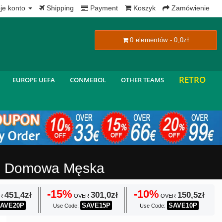
x
je konto
Shipping
Payment
Koszyk
Zamówienie
0 elementów - 0,0zł
RETRO
EUROPE UEFA
CONMEBOL
OTHER TEAMS
-27 Domowa Męska
-15%
-10%
451,4zł
301,0zł
150,5zł
R
OVER
OVER
AVE20P
SAVE15P
SAVE10P
Use Code:
Use Code: