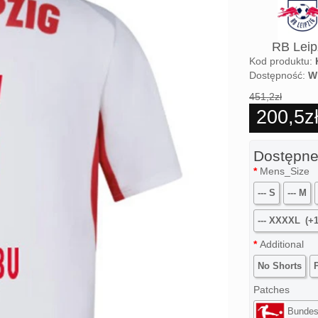
RB Leip
Kod produktu:
Dostępność:
W
451,2zł
200,5z
Dostępne
Mens_Size
--- S
--- M
--- XXXXL
(+1
Additional
No Shorts
Patches
Bundes