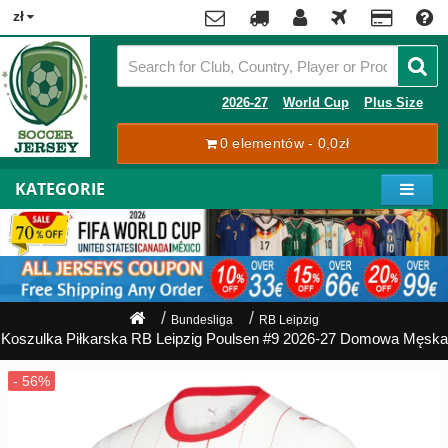
x
zł
Premier
League
Contact
2026-27
World Cup
Plus Size
La
0 elementów - 0,0zł
Tracking
Liga
Order
KATEGORIE
Bundesliga
Moje
Serie
konto
A
Ligue
Rejestracja
1
Zaloguj
Bundesliga
RB Leipzig
się
Koszulka Piłkarska RB Leipzig Poulsen #9 2026-27 Domowa Męska
Pilkarze
Mistrzostwa
Shipping
Świata
2026
Payment