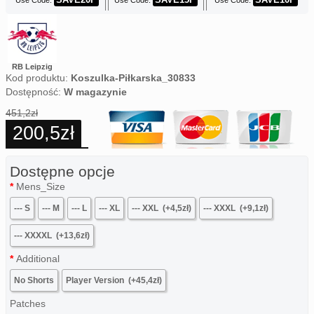
Use Code:
Use Code:
Use Code:
RB Leipzig
Kod produktu:
Koszulka-Piłkarska_30833
Dostępność:
W magazynie
451,2zł
200,5zł
Dostępne opcje
Mens_Size
--- S
--- M
--- L
--- XL
--- XXL
(+4,5zł)
--- XXXL
(+9,1zł)
--- XXXXL
(+13,6zł)
Additional
No Shorts
Player Version
(+45,4zł)
Patches