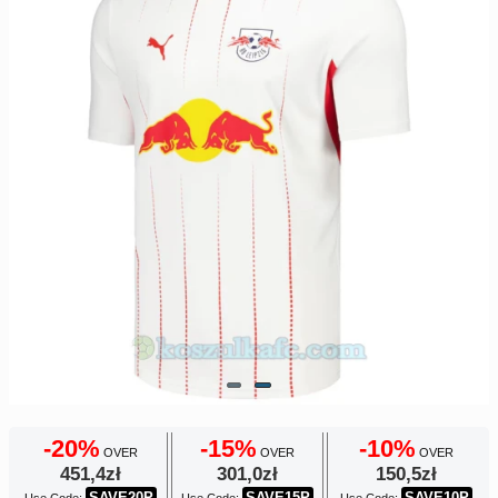
Europe
UEFA
Koszyk
CONMEBOL
Zamówienie
Other
Teams
Retro
Dzieci
Damska
-20%
-15%
-10%
OVER
OVER
OVER
451,4zł
301,0zł
150,5zł
SAVE20P
SAVE15P
SAVE10P