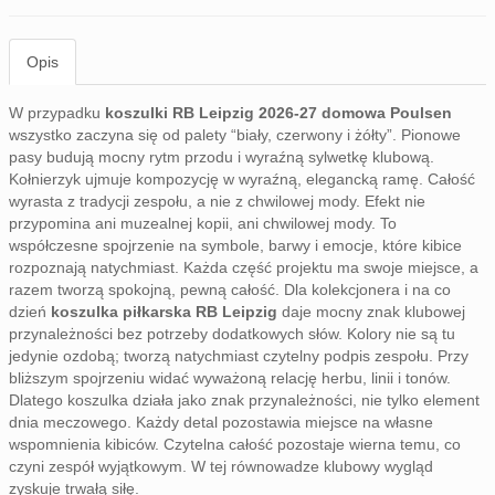
Opis
W przypadku
koszulki RB Leipzig 2026-27 domowa Poulsen
wszystko zaczyna się od palety “biały, czerwony i żółty”. Pionowe
pasy budują mocny rytm przodu i wyraźną sylwetkę klubową.
Kołnierzyk ujmuje kompozycję w wyraźną, elegancką ramę. Całość
wyrasta z tradycji zespołu, a nie z chwilowej mody. Efekt nie
przypomina ani muzealnej kopii, ani chwilowej mody. To
współczesne spojrzenie na symbole, barwy i emocje, które kibice
rozpoznają natychmiast. Każda część projektu ma swoje miejsce, a
razem tworzą spokojną, pewną całość. Dla kolekcjonera i na co
dzień
koszulka piłkarska RB Leipzig
daje mocny znak klubowej
przynależności bez potrzeby dodatkowych słów. Kolory nie są tu
jedynie ozdobą; tworzą natychmiast czytelny podpis zespołu. Przy
bliższym spojrzeniu widać wyważoną relację herbu, linii i tonów.
Dlatego koszulka działa jako znak przynależności, nie tylko element
dnia meczowego. Każdy detal pozostawia miejsce na własne
wspomnienia kibiców. Czytelna całość pozostaje wierna temu, co
czyni zespół wyjątkowym. W tej równowadze klubowy wygląd
zyskuje trwałą siłę.