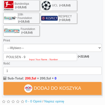
Bundesliga
UCL
(+18,0zł)
(+18,0zł)
10th
RESPECT
Foundation
(+18,0zł)
(+18,0zł)
Foundation
(+18,0zł)
Print
(+22,8zł)
Ilość
Sub-Total:
200,5zł
=
200,5zł
+
0
DODAJ DO KOSZYKA
0 - 0 Opinii
/
Napisz opinię