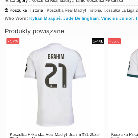
Category :
,
Koszulka Real Madryt
Tanie Koszulka Piłkarska
Koszulka Historia :
,
Koszulka Real Madryt Historia
Koszulka La Liga 2
Who Worn:
Kylian Mbappé
,
Jude Bellingham
,
Vinicius Junior
,
T
Produkty powiązane
Koszulka Piłkarska Real Madryt Brahim #21 2025-
Koszulka Piłka