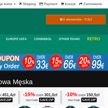
x
je konto
Shipping
Payment
Koszyk
Zamówienie
0 elementów - 0,0zł
RETRO
EUROPE UEFA
CONMEBOL
OTHER TEAMS
mowa Męska
-15%
-10%
451,4zł
301,0zł
150,5zł
R
OVER
OVER
AVE20P
SAVE15P
SAVE10P
Use Code:
Use Code: