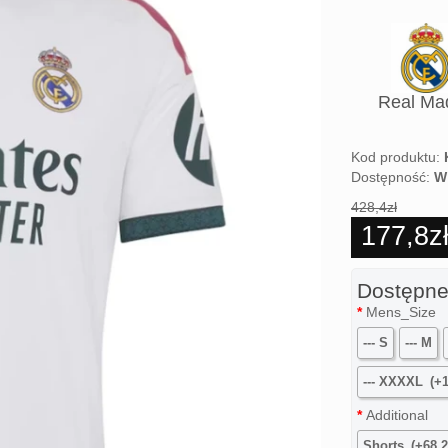
2026-2
Real Ma
Kids
Kod produktu:
Dostępność:
W
428,4zł
177,8z
Dostępne
Mens_Size
--- S
--- M
--- XXXXL
(+1
Additional
Shorts
(+68,2