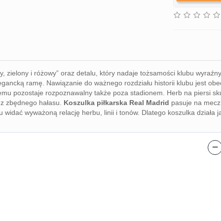
ały, zielony i różowy” oraz detalu, który nadaje tożsamości klubu wyra
gancką ramę. Nawiązanie do ważnego rozdziału historii klubu jest obec
czemu pozostaje rozpoznawalny także poza stadionem. Herb na piersi s
 bez zbędnego hałasu.
Koszulka piłkarska Real Madrid
pasuje na mecz, 
u widać wyważoną relację herbu, linii i tonów. Dlatego koszulka działa
−