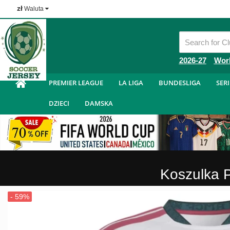
zł
Waluta
Tanie Koszulka Piłkarska
2026-27
Wor
PREMIER LEAGUE
LA LIGA
BUNDESLIGA
SERI
DZIECI
DAMSKA
Koszulka 