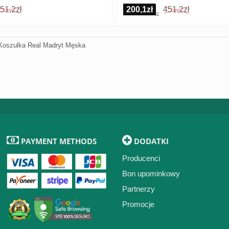
51,2zł
200,1zł
451,2zł
Koszulka Real Madryt Męska
PAYMENT METHODS
DODATKI
Producenci
Bon upominkowy
Partnerzy
Promocje