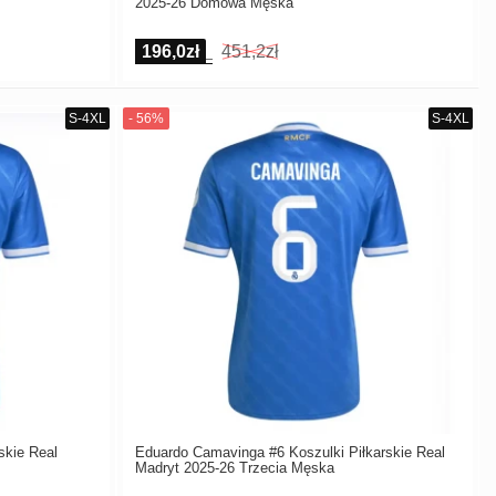
2025-26 Domowa Męska
196,0zł
451,2zł
skie Real
Eduardo Camavinga #6 Koszulki Piłkarskie Real
Madryt 2025-26 Trzecia Męska