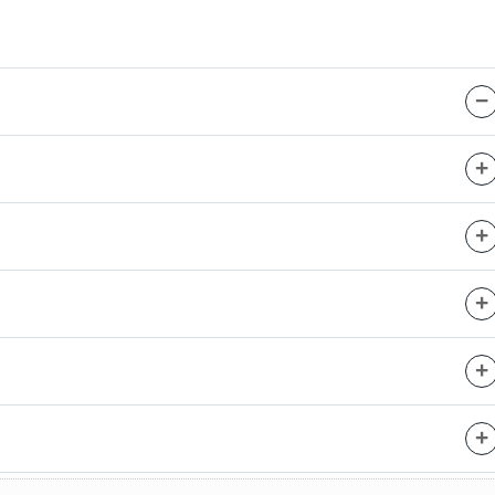
−
+
+
+
+
+