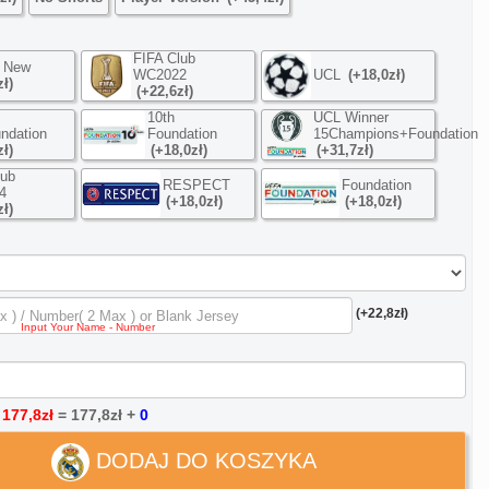
FIFA Club
a New
WC2022
UCL
(+18,0zł)
zł)
(+22,6zł)
10th
UCL Winner
ndation
Foundation
15Champions+Foundation
zł)
(+18,0zł)
(+31,7zł)
lub
RESPECT
Foundation
4
(+18,0zł)
(+18,0zł)
zł)
(+22,8zł)
:
177,8zł
=
177,8zł
+
0
DODAJ DO KOSZYKA