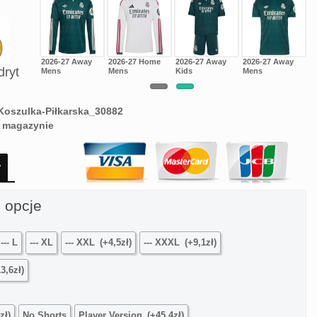
7 Home
2026-27 Away
2026-27 Home
2026-27 Away
2026-27 Away
dryt
Mens
Mens
Kids
Mens
Koszulka-Piłkarska_30882
 magazynie
ł
 opcje
--- L
--- XL
--- XXL
(+4,5zł)
--- XXXL
(+9,1zł)
3,6zł)
zł)
No Shorts
Player Version
(+45,4zł)