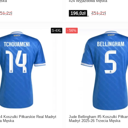
ęska
#24 Wyjazdowa Męska
51,2zł
196,0zł
451,2zł
 Koszulki Piłkarskie Real Madryt
Jude Bellingham #5 Koszulki Piłkar
ia Męska
Madryt 2025-26 Trzecia Męska