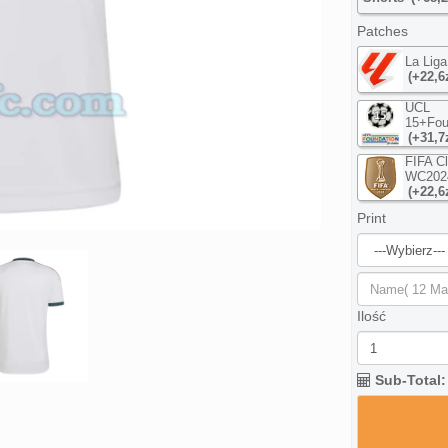
Patches
La Lig
(+22,6
UCL
15+Fou
(+31,7
FIFA C
WC202
(+22,6
Print
Ilość
Sub-Total