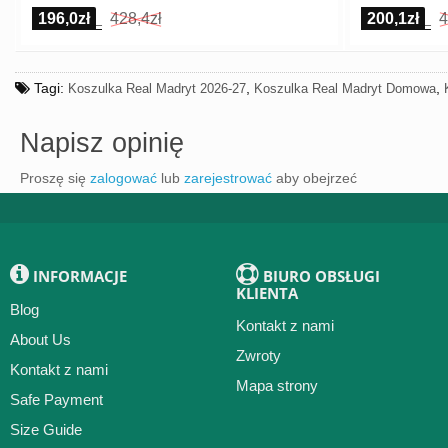
196,0zł
428,4zł
200,1zł
4
Tagi:
,
,
Koszulka Real Madryt 2026-27
Koszulka Real Madryt Domowa
Napisz opinię
Proszę się
zalogować
lub
zarejestrować
aby obejrzeć
INFORMACJE
BIURO OBSŁUGI
KLIENTA
Blog
Kontakt z nami
About Us
Zwroty
Kontakt z nami
Mapa strony
Safe Payment
Size Guide