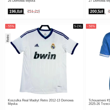
26 Domowa Męska
27 Domowa M
196,0zł
451,2zł
200,5zł
4
Retro
Koszulka Real Madryt Retro 2012-13 Domowa
Tchouameni #14
Męska
2025-26 Trzec