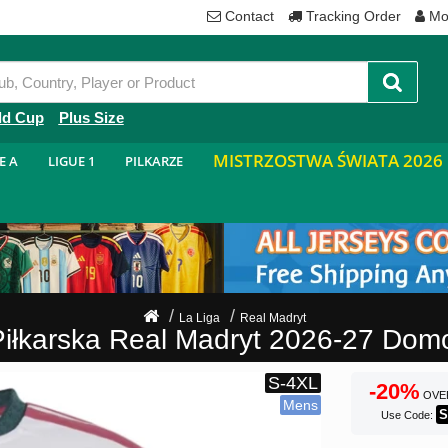
Contact
Tracking Order
Mo
ld Cup
Plus Size
MISTRZOSTWA ŚWIATA 2026
E A
LIGUE 1
PILKARZE
La Liga
Real Madryt
Piłkarska Real Madryt 2026-27 Do
-20%
OVE
S
Use Code: