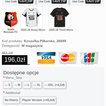
SAVE20P
SAVE15P
SAVE10P
Use Code:
Use Code:
Use Code:
Stade
2025-26 Away Mens
2025-26 Third Mens
Rennais FC
Kod produktu:
Koszulka-Piłkarska_26699
Dostępność:
W magazynie
451,2zł
196,0zł
Dostępne opcje
Mens_Size
--- S
--- M
--- L
--- XL
--- XXL
(+4,5zł)
Additional
No Shorts
Player Version
(+45,4zł)