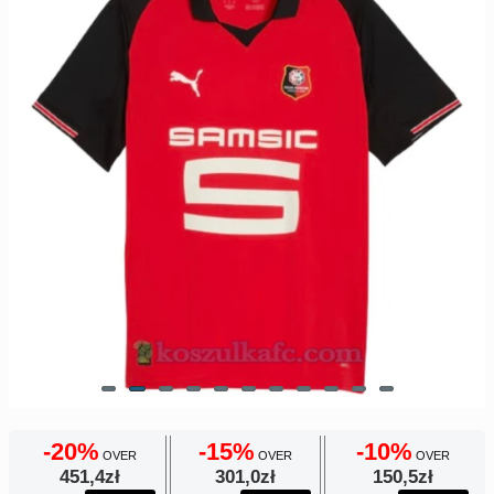
Europe
UEFA
Koszyk
CONMEBOL
Zamówienie
Other
Teams
Retro
Dzieci
Damska
-20%
-15%
-10%
OVER
OVER
OVER
451,4zł
301,0zł
150,5zł