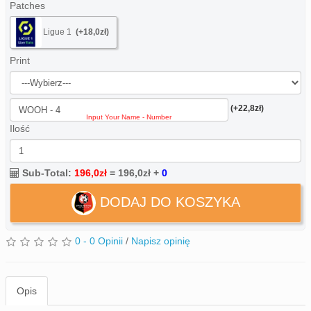
Patches
Ligue 1
(+18,0zł)
Print
(+22,8zł)
Ilość
Sub-Total:
196,0zł
=
196,0zł
+
0
DODAJ DO KOSZYKA
0 - 0 Opinii
/
Napisz opinię
Opis