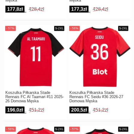
Męska
Męska
177,8zł
428,4zł
177,3zł
428,4zł
Koszulka Piłkarska Stade
Koszulka Piłkarska Stade
Rennais FC Al Taamari #11 2025-
Rennais FC Seidu #36 2026-27
26 Domowa Męska
Domowa Męska
196,0zł
451,2zł
200,5zł
451,2zł