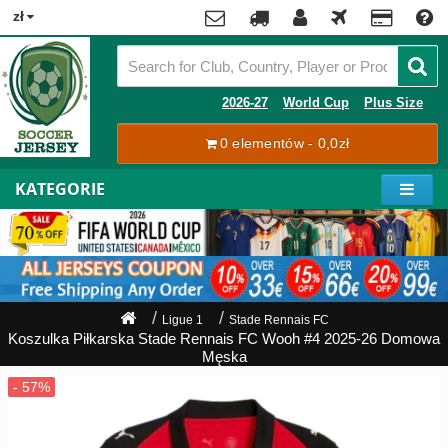
x
zł
Premier
League
Contact
2026-27
World Cup
Plus Size
La
0 elementów - 0,0zł
Tracking
Liga
Order
KATEGORIE
Bundesliga
Moje
Serie
konto
A
Ligue
Rejestracja
1
Zaloguj
Ligue 1
Stade Rennais FC
się
Koszulka Piłkarska Stade Rennais FC Wooh #4 2025-26 Domowa
Pilkarze
Męska
Mistrzostwa
Shipping
Świata
2026
Payment