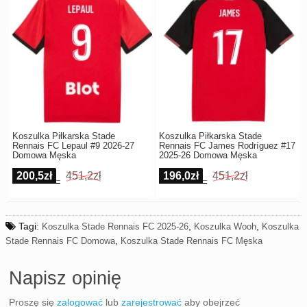
Koszulka Piłkarska Stade
Koszulka Piłkarska Stade
Rennais FC Lepaul #9 2026-27
Rennais FC James Rodríguez #17
Domowa Męska
2025-26 Domowa Męska
200,5zł
451,2zł
196,0zł
451,2zł
Tagi:
,
,
Koszulka Stade Rennais FC 2025-26
Koszulka Wooh
Koszulka
,
Stade Rennais FC Domowa
Koszulka Stade Rennais FC Męska
Napisz opinię
Proszę się
zalogować
lub
zarejestrować
aby obejrzeć