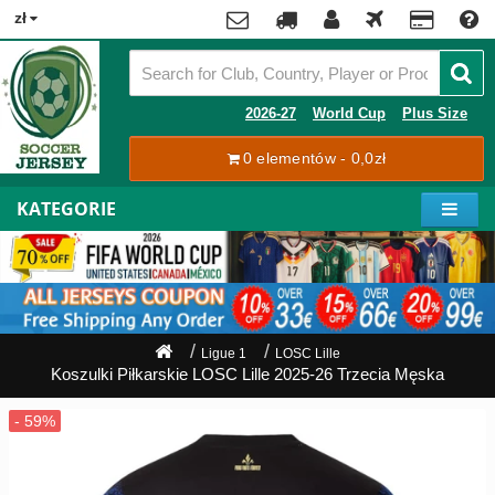
x
zł
Premier
League
Contact
2026-27
World Cup
Plus Size
La
0 elementów - 0,0zł
Tracking
Liga
Order
KATEGORIE
Bundesliga
Moje
Serie
konto
A
Ligue
Rejestracja
1
Zaloguj
Ligue 1
LOSC Lille
się
Koszulki Piłkarskie LOSC Lille 2025-26 Trzecia Męska
Pilkarze
Mistrzostwa
Shipping
Świata
2026
Payment