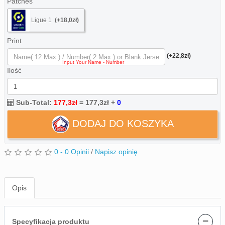
Patches
Ligue 1
(+18,0zł)
Print
(+22,8zł)
Ilość
Sub-Total:
177,3zł
=
177,3zł
+
0
DODAJ DO KOSZYKA
0 - 0 Opinii
/
Napisz opinię
Opis
−
Specyfikacja produktu