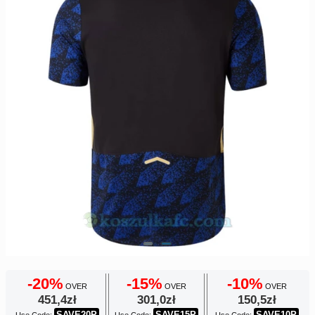
Europe
UEFA
Koszyk
CONMEBOL
Zamówienie
Other
Teams
Retro
Dzieci
Damska
-20%
-15%
-10%
OVER
OVER
OVER
451,4zł
301,0zł
150,5zł
SAVE20P
SAVE15P
SAVE10P