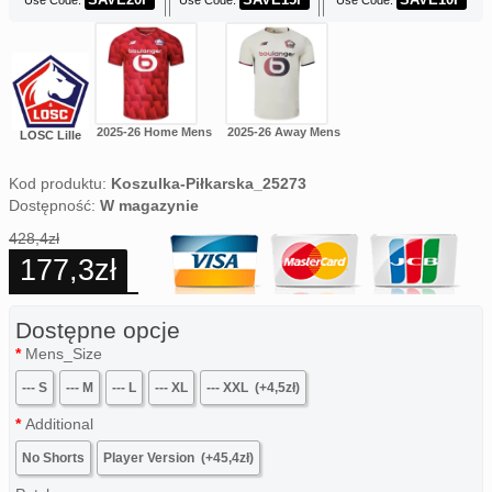
Use Code:
Use Code:
Use Code:
2025-26 Home Mens
2025-26 Away Mens
LOSC Lille
Kod produktu:
Koszulka-Piłkarska_25273
Dostępność:
W magazynie
428,4zł
177,3zł
Dostępne opcje
Mens_Size
--- S
--- M
--- L
--- XL
--- XXL
(+4,5zł)
Additional
No Shorts
Player Version
(+45,4zł)