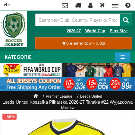
x
zł
Premier
League
Contact
2026-27
World Cup
Plus Size
La
0 elementów - 0,0zł
Tracking
Liga
Order
KATEGORIE
Bundesliga
Moje
Serie
konto
A
Ligue
Rejestracja
1
Zaloguj
Premier League
Leeds United
się
Leeds United Koszulka Piłkarska 2026-27 Tanaka #22 Wyjazdowa
Pilkarze
Męska
Mistrzostwa
Shipping
Świata
2026
Payment