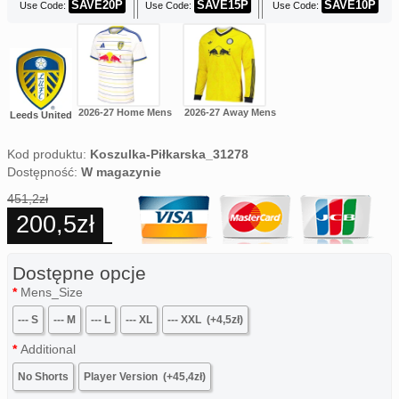
SAVE20P
SAVE15P
SAVE10P
Use Code:
Use Code:
Use Code:
2026-27 Home Mens
2026-27 Away Mens
Leeds United
Kod produktu:
Koszulka-Piłkarska_31278
Dostępność:
W magazynie
451,2zł
200,5zł
Dostępne opcje
Mens_Size
--- S
--- M
--- L
--- XL
--- XXL
(+4,5zł)
Additional
No Shorts
Player Version
(+45,4zł)