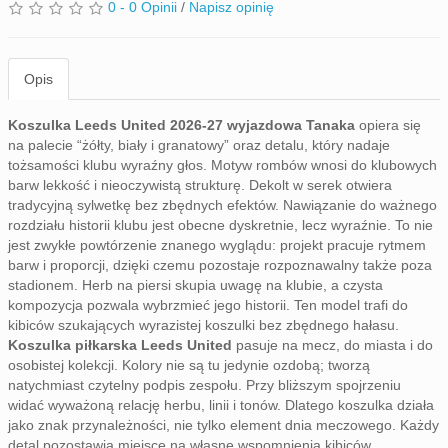
0 - 0 Opinii
/
Napisz opinię
Opis
Koszulka Leeds United 2026-27 wyjazdowa Tanaka
opiera się
na palecie “żółty, biały i granatowy” oraz detalu, który nadaje
tożsamości klubu wyraźny głos. Motyw rombów wnosi do klubowych
barw lekkość i nieoczywistą strukturę. Dekolt w serek otwiera
tradycyjną sylwetkę bez zbędnych efektów. Nawiązanie do ważnego
rozdziału historii klubu jest obecne dyskretnie, lecz wyraźnie. To nie
jest zwykłe powtórzenie znanego wyglądu: projekt pracuje rytmem
barw i proporcji, dzięki czemu pozostaje rozpoznawalny także poza
stadionem. Herb na piersi skupia uwagę na klubie, a czysta
kompozycja pozwala wybrzmieć jego historii. Ten model trafi do
kibiców szukających wyrazistej koszulki bez zbędnego hałasu.
Koszulka piłkarska Leeds United
pasuje na mecz, do miasta i do
osobistej kolekcji. Kolory nie są tu jedynie ozdobą; tworzą
natychmiast czytelny podpis zespołu. Przy bliższym spojrzeniu
widać wyważoną relację herbu, linii i tonów. Dlatego koszulka działa
jako znak przynależności, nie tylko element dnia meczowego. Każdy
detal pozostawia miejsce na własne wspomnienia kibiców.