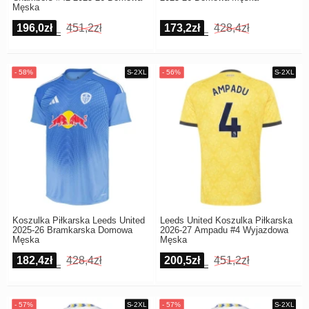
Męska
196,0zł
451,2zł
173,2zł
428,4zł
Koszulka Piłkarska Leeds United
Leeds United Koszulka Piłkarska
2025-26 Bramkarska Domowa
2026-27 Ampadu #4 Wyjazdowa
Męska
Męska
182,4zł
428,4zł
200,5zł
451,2zł