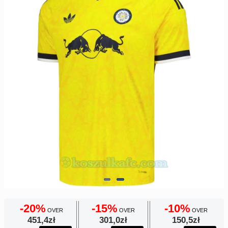
Europe
UEFA
Koszyk
CONMEBOL
Zamówienie
Other
Teams
Retro
Dzieci
Damska
-20%
-15%
-10%
OVER
OVER
OVER
451,4zł
301,0zł
150,5zł