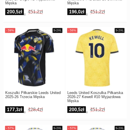
Męska
Męska
200,5zł
451,2zł
196,0zł
451,2zł
Koszulki Piłkarskie Leeds United
Leeds United Koszulka Piłkarska
2025-26 Trzecia Męska
2026-27 Kewell #10 Wyjazdowa
Męska
177,3zł
428,4zł
200,5zł
451,2zł