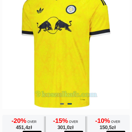
Europe
UEFA
Koszyk
CONMEBOL
Zamówienie
Other
Teams
Retro
Dzieci
Damska
-20%
-15%
-10%
OVER
OVER
OVER
451,4zł
301,0zł
150,5zł