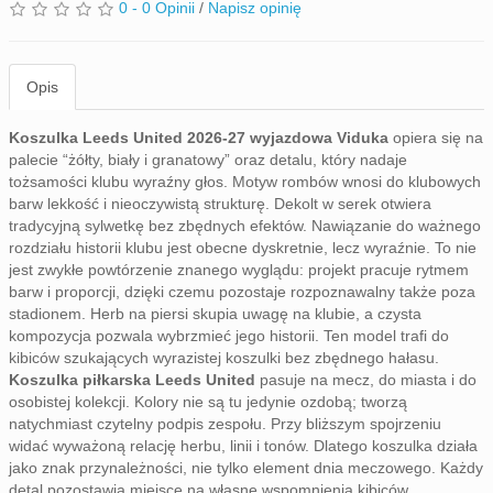
0 - 0 Opinii
/
Napisz opinię
Opis
Koszulka Leeds United 2026-27 wyjazdowa Viduka
opiera się na
palecie “żółty, biały i granatowy” oraz detalu, który nadaje
tożsamości klubu wyraźny głos. Motyw rombów wnosi do klubowych
barw lekkość i nieoczywistą strukturę. Dekolt w serek otwiera
tradycyjną sylwetkę bez zbędnych efektów. Nawiązanie do ważnego
rozdziału historii klubu jest obecne dyskretnie, lecz wyraźnie. To nie
jest zwykłe powtórzenie znanego wyglądu: projekt pracuje rytmem
barw i proporcji, dzięki czemu pozostaje rozpoznawalny także poza
stadionem. Herb na piersi skupia uwagę na klubie, a czysta
kompozycja pozwala wybrzmieć jego historii. Ten model trafi do
kibiców szukających wyrazistej koszulki bez zbędnego hałasu.
Koszulka piłkarska Leeds United
pasuje na mecz, do miasta i do
osobistej kolekcji. Kolory nie są tu jedynie ozdobą; tworzą
natychmiast czytelny podpis zespołu. Przy bliższym spojrzeniu
widać wyważoną relację herbu, linii i tonów. Dlatego koszulka działa
jako znak przynależności, nie tylko element dnia meczowego. Każdy
detal pozostawia miejsce na własne wspomnienia kibiców.