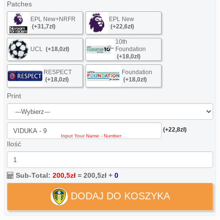
Patches
EPL New+NRFR
EPL New
(+31,7zł)
(+22,6zł)
10th
UCL
(+18,0zł)
Foundation
(+18,0zł)
RESPECT
Foundation
(+18,0zł)
(+18,0zł)
Print
(+22,8zł)
Ilość
Sub-Total:
200,5zł
=
200,5zł
+
0
DODAJ DO KOSZYKA