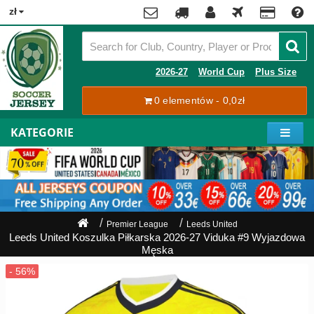
x
zł
Premier
League
Contact
2026-27
World Cup
Plus Size
La
0 elementów - 0,0zł
Tracking
Liga
Order
KATEGORIE
Bundesliga
Moje
Serie
konto
A
Ligue
Rejestracja
1
Zaloguj
Premier League
Leeds United
się
Leeds United Koszulka Piłkarska 2026-27 Viduka #9 Wyjazdowa
Pilkarze
Męska
Mistrzostwa
Shipping
Świata
2026
Payment