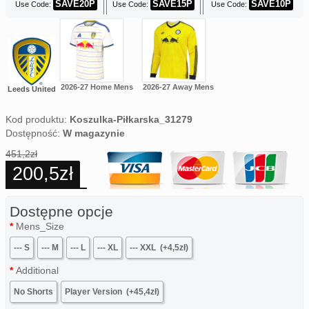
SAVE20P
SAVE15P
SAVE10P
Use Code:
Use Code:
Use Code:
2026-27 Home Mens
2026-27 Away Mens
Leeds United
Kod produktu:
Koszulka-Piłkarska_31279
Dostępność:
W magazynie
451,2zł
200,5zł
Dostępne opcje
Mens_Size
--- S
--- M
--- L
--- XL
--- XXL
(+4,5zł)
Additional
No Shorts
Player Version
(+45,4zł)