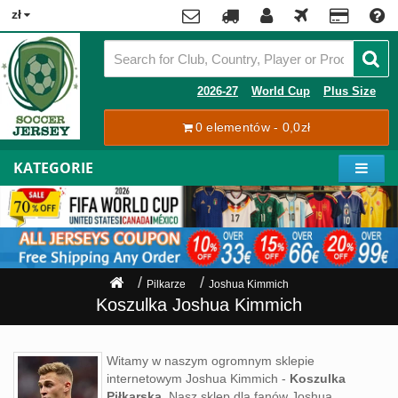
x
zł
Premier
League
Contact
2026-27
World Cup
Plus Size
La
0 elementów - 0,0zł
Tracking
Liga
Order
KATEGORIE
Bundesliga
Moje
Serie
konto
A
Ligue
Rejestracja
1
Zaloguj
Pilkarze
Joshua Kimmich
się
Pilkarze
Koszulka Joshua Kimmich
Mistrzostwa
Shipping
Świata
Witamy w naszym ogromnym sklepie
2026
internetowym Joshua Kimmich -
Koszulka
Payment
Piłkarska
. Nasz sklep dla fanów Joshua