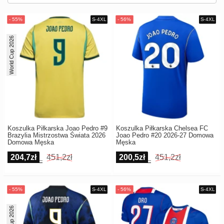
Europe
UEFA
Koszyk
CONMEBOL
World Cup 2026
Zamówienie
Other
Teams
Retro
Dzieci
Damska
Koszulka Piłkarska Joao Pedro #9
Koszulka Piłkarska Chelsea FC
Brazylia Mistrzostwa Świata 2026
Joao Pedro #20 2026-27 Domowa
Domowa Męska
Męska
204,7zł
451,2zł
200,5zł
451,2zł