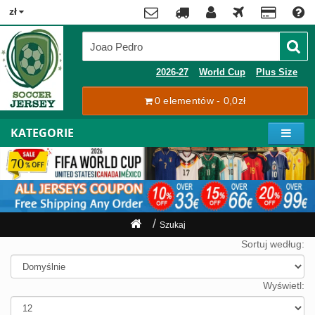
x
zł
Premier
League
Contact
2026-27
World Cup
Plus Size
La
0 elementów - 0,0zł
Tracking
Liga
Order
KATEGORIE
Bundesliga
Moje
Serie
konto
A
Ligue
Rejestracja
1
Zaloguj
Szukaj
się
Pilkarze
Sortuj według:
Mistrzostwa
Shipping
Świata
Wyświetl:
2026
Payment