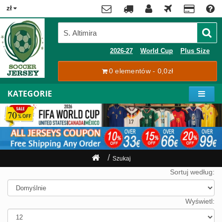
x
zł
Premier
League
Contact
2026-27
World Cup
Plus Size
La
0 elementów - 0,0zł
Tracking
Liga
Order
KATEGORIE
Bundesliga
Moje
Serie
konto
A
Ligue
Rejestracja
1
Zaloguj
Szukaj
się
Pilkarze
Sortuj według:
Mistrzostwa
Shipping
Świata
Wyświetl:
2026
Payment