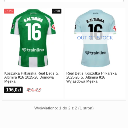
Europe
UEFA
Koszyk
CONMEBOL
Zamówienie
Other
Teams
Retro
Dzieci
Damska
Koszulka Piłkarska Real Betis S.
Real Betis Koszulka Piłkarska
Altimira #16 2025-26 Domowa
2025-26 S. Altimira #16
Męska
Wyjazdowa Męska
196,0zł
451,2zł
Wyświetlono: 1 do 2 z 2 (1 stron)