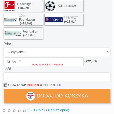
Bundesliga
UCL
(+18,0zł)
(+18,0zł)
10th
RESPECT
Foundation
(+18,0zł)
(+18,0zł)
Foundation
(+18,0zł)
Print
(+22,8zł)
Ilość
Sub-Total:
200,5zł
=
200,5zł
+
0
DODAJ DO KOSZYKA
0 - 0 Opinii
/
Napisz opinię