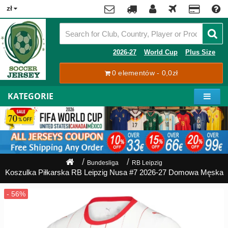
x
zł
Premier
League
Contact
2026-27
World Cup
Plus Size
La
0 elementów - 0,0zł
Tracking
Liga
Order
KATEGORIE
Bundesliga
Moje
Serie
konto
A
Ligue
Rejestracja
1
Zaloguj
Bundesliga
RB Leipzig
się
Koszulka Piłkarska RB Leipzig Nusa #7 2026-27 Domowa Męska
Pilkarze
Mistrzostwa
Shipping
Świata
2026
Payment