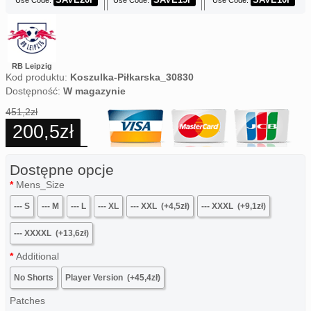
Use Code:
Use Code:
Use Code:
RB Leipzig
Kod produktu:
Koszulka-Piłkarska_30830
Dostępność:
W magazynie
451,2zł
200,5zł
Dostępne opcje
Mens_Size
--- S
--- M
--- L
--- XL
--- XXL
(+4,5zł)
--- XXXL
(+9,1zł)
--- XXXXL
(+13,6zł)
Additional
No Shorts
Player Version
(+45,4zł)
Patches