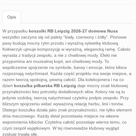
Opis
W przypadku
koszulki RB Leipzig 2026-27 domowa Nusa
wszystko zaczyna się od palety “biały, czerwony i żółty”. Pionowe
pasy budują mocny rytm przodu i wyraźną sylwetkę klubową.
Kołnierzyk ujmuje kompozycję w wyraźną, elegancką ramę. Całość
wyrasta z tradycji zespołu, a nie z chwilowej mody. Efekt nie
przypomina ani muzealnej kopii, ani chwilowej mody. To
współczesne spojrzenie na symbole, barwy i emocje, które kibice
rozpoznają natychmiast. Każda część projektu ma swoje miejsce, a
razem tworzą spokojną, pewną całość. Dla kolekcjonera i na co
dzień
koszulka piłkarska RB Leipzig
daje mocny znak klubowej
przynależności bez potrzeby dodatkowych słów. Kolory nie są tu
jedynie ozdobą; tworzą natychmiast czytelny podpis zespołu. Przy
bliższym spojrzeniu widać wyważoną relację herbu, linii i tonów.
Dlatego koszulka działa jako znak przynależności, nie tylko element
dnia meczowego. Każdy detal pozostawia miejsce na własne
wspomnienia kibiców. Czytelna całość pozostaje wierna temu, co
czyni zespół wyjątkowym. W tej równowadze klubowy wygląd
zyskuje trwałą siłę.