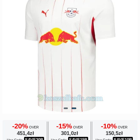
Europe
UEFA
Koszyk
CONMEBOL
Zamówienie
Other
Teams
Retro
Dzieci
Damska
-20%
-15%
-10%
OVER
OVER
OVER
451,4zł
301,0zł
150,5zł
SAVE20P
SAVE15P
SAVE10P