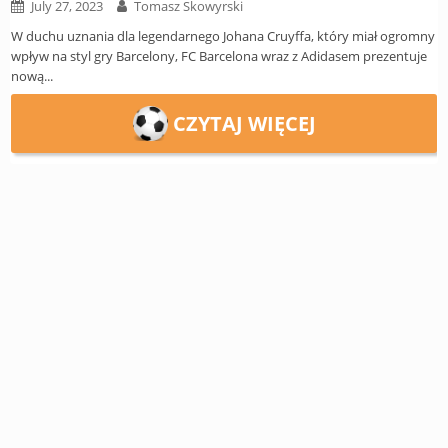
Europe
July 27, 2023
Tomasz Skowyrski
UEFA
W duchu uznania dla legendarnego Johana Cruyffa, który miał ogromny
Koszyk
wpływ na styl gry Barcelony, FC Barcelona wraz z Adidasem prezentuje
CONMEBOL
nową...
Zamówienie
Other
CZYTAJ WIĘCEJ
Teams
Retro
Dzieci
Damska