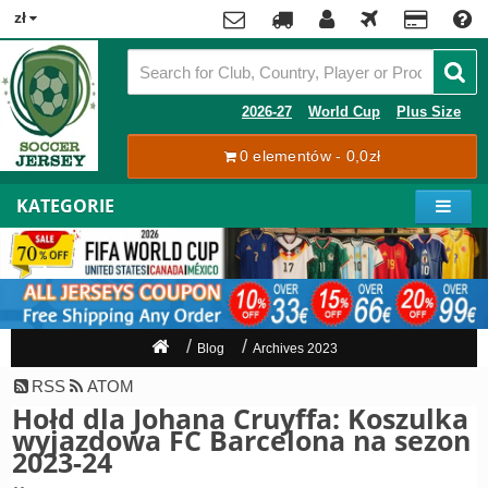
x
zł
Premier
League
Contact
2026-27
World Cup
Plus Size
La
0 elementów - 0,0zł
Tracking
Liga
Order
KATEGORIE
Bundesliga
Moje
Serie
konto
A
Ligue
Rejestracja
1
Zaloguj
Blog
Archives 2023
się
Pilkarze
RSS
ATOM
Hołd dla Johana Cruyffa: Koszulka
Mistrzostwa
Shipping
wyjazdowa FC Barcelona na sezon
Świata
2023-24
2026
Payment