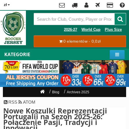
x
zł
Premier
League
Contact
2026-27
World Cup
Plus Size
La
0 elementów - 0,0zł
Tracking
Liga
Order
KATEGORIE
Bundesliga
Moje
Serie
konto
A
Ligue
Rejestracja
1
Zaloguj
Blog
Archives 2025
się
Pilkarze
RSS
ATOM
Nowe Koszulki Reprezentacji
Mistrzostwa
Shipping
Portugalii na Sezon 2025-26:
Świata
Połączenie Pasji, Tradycji i
2026
Payment
Innowacji