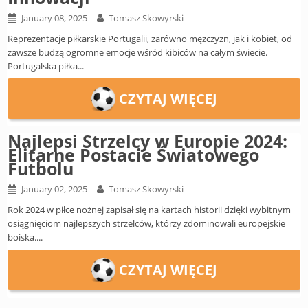
Europe
UEFA
January 08, 2025
Tomasz Skowyrski
Koszyk
Reprezentacje piłkarskie Portugalii, zarówno mężczyzn, jak i kobiet, od
CONMEBOL
zawsze budzą ogromne emocje wśród kibiców na całym świecie.
Zamówienie
Portugalska piłka...
Other
Teams
CZYTAJ WIĘCEJ
Retro
Dzieci
Najlepsi Strzelcy w Europie 2024:
Elitarne Postacie Światowego
Damska
Futbolu
January 02, 2025
Tomasz Skowyrski
Rok 2024 w piłce nożnej zapisał się na kartach historii dzięki wybitnym
osiągnięciom najlepszych strzelców, którzy zdominowali europejskie
boiska....
CZYTAJ WIĘCEJ