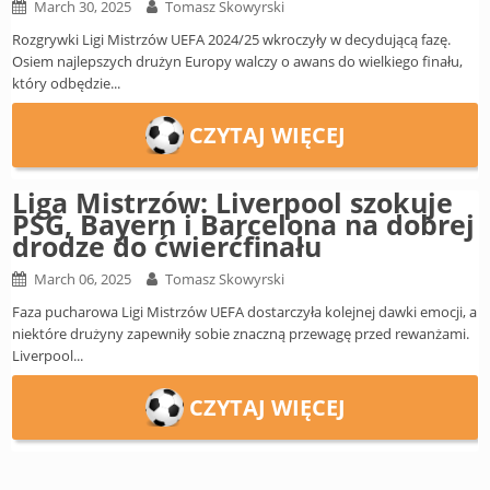
Europe
March 30, 2025
Tomasz Skowyrski
UEFA
Rozgrywki Ligi Mistrzów UEFA 2024/25 wkroczyły w decydującą fazę.
Koszyk
Osiem najlepszych drużyn Europy walczy o awans do wielkiego finału,
CONMEBOL
który odbędzie...
Zamówienie
Other
CZYTAJ WIĘCEJ
Teams
Retro
Liga Mistrzów: Liverpool szokuje
Dzieci
PSG, Bayern i Barcelona na dobrej
drodze do ćwierćfinału
Damska
March 06, 2025
Tomasz Skowyrski
Faza pucharowa Ligi Mistrzów UEFA dostarczyła kolejnej dawki emocji, a
niektóre drużyny zapewniły sobie znaczną przewagę przed rewanżami.
Liverpool...
CZYTAJ WIĘCEJ