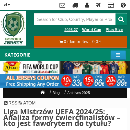
x
zł
Premier
League
Contact
2026-27
World Cup
Plus Size
La
0 elementów - 0,0zł
Tracking
Liga
Order
KATEGORIE
Bundesliga
Moje
Serie
konto
A
Ligue
Rejestracja
1
Zaloguj
Blog
Archives 2025
się
Pilkarze
RSS
ATOM
Liga Mistrzów UEFA 2024/25:
Mistrzostwa
Shipping
Analiza formy ćwierćfinalistów –
Świata
kto jest faworytem do tytułu?
2026
Payment