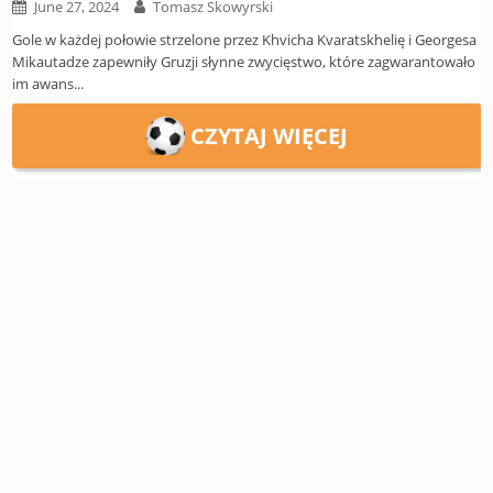
Europe
June 27, 2024
Tomasz Skowyrski
UEFA
Gole w każdej połowie strzelone przez Khvicha Kvaratskhelię i Georgesa
Koszyk
Mikautadze zapewniły Gruzji słynne zwycięstwo, które zagwarantowało
CONMEBOL
im awans...
Zamówienie
Other
CZYTAJ WIĘCEJ
Teams
Retro
Dzieci
Damska