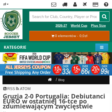
x
zł
Premier
League
Contact
2026-27
World Cup
Plus Size
La
0 elementów - 0,0zł
Tracking
Liga
Order
KATEGORIE
Bundesliga
Moje
Serie
konto
A
Ligue
Rejestracja
1
Zaloguj
Blog
się
Pilkarze
RSS
ATOM
Gruzja 2-0 Portugalia: Debiutanci
Mistrzostwa
Shipping
EURO w ostatniej 16-tce po
Świata
zdumiewającym zwycięstwie
2026
Payment