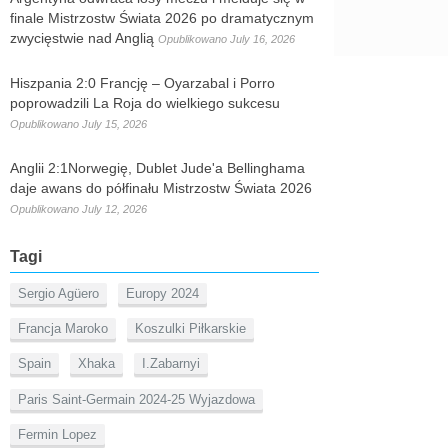
finale Mistrzostw Świata 2026 po dramatycznym
zwycięstwie nad Anglią
Opublikowano July 16, 2026
Hiszpania 2:0 Francję – Oyarzabal i Porro
poprowadzili La Roja do wielkiego sukcesu
Opublikowano July 15, 2026
Anglii 2:1Norwegię, Dublet Jude'a Bellinghama
daje awans do półfinału Mistrzostw Świata 2026
Opublikowano July 12, 2026
Tagi
Sergio Agüero
Europy 2024
Francja Maroko
Koszulki Piłkarskie
Spain
Xhaka
I.Zabarnyi
Paris Saint-Germain 2024-25 Wyjazdowa
Fermin Lopez