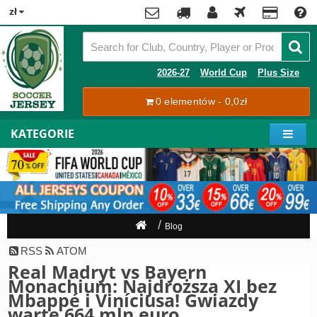
x
zł
Premier
League
Contact
2026-27
World Cup
Plus Size
La
0 elementów - 0,0zł
Tracking
Liga
Order
KATEGORIE
Bundesliga
Moje
Serie
konto
A
Ligue
Rejestracja
1
Zaloguj
Blog
się
Pilkarze
RSS
ATOM
Real Madryt vs Bayern
Mistrzostwa
Shipping
Monachium: Najdroższa XI bez
Świata
Mbappé i Viníciusa! Gwiazdy
2026
Payment
warte 664 mln euro