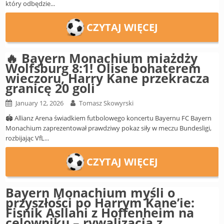
który odbędzie...
CZYTAJ WIĘCEJ
🔥 Bayern Monachium miażdży
Wolfsburg 8:1! Olise bohaterem
wieczoru, Harry Kane przekracza
granicę 20 goli
January 12, 2026
Tomasz Skowyrski
🏟️ Allianz Arena świadkiem futbolowego koncertu Bayernu FC Bayern
Monachium zaprezentował prawdziwy pokaz siły w meczu Bundesligi,
rozbijając VfL...
CZYTAJ WIĘCEJ
Bayern Monachium myśli o
przyszłości po Harrym Kane’ie:
Fisnik Asllani z Hoffenheim na
celowniku – rywalizacja z