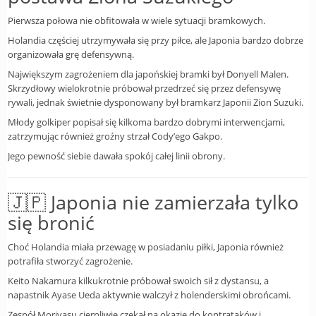
Pierwsza połowa nie obfitowała w wiele sytuacji bramkowych.
Holandia częściej utrzymywała się przy piłce, ale Japonia bardzo dobrze
organizowała grę defensywną.
Największym zagrożeniem dla japońskiej bramki był Donyell Malen.
Skrzydłowy wielokrotnie próbował przedrzeć się przez defensywę
rywali, jednak świetnie dysponowany był bramkarz Japonii Zion Suzuki.
Młody golkiper popisał się kilkoma bardzo dobrymi interwencjami,
zatrzymując również groźny strzał Cody’ego Gakpo.
Jego pewność siebie dawała spokój całej linii obrony.
🇯🇵 Japonia nie zamierzała tylko
się bronić
Choć Holandia miała przewagę w posiadaniu piłki, Japonia również
potrafiła stworzyć zagrożenie.
Keito Nakamura kilkukrotnie próbował swoich sił z dystansu, a
napastnik Ayase Ueda aktywnie walczył z holenderskimi obrońcami.
Zespół Moriyasu cierpliwie czekał na okazje do kontrataków i