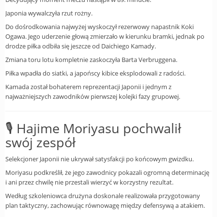
Japonia wywalczyła rzut rożny.
Do dośrodkowania najwyżej wyskoczył rezerwowy napastnik Koki
Ogawa. Jego uderzenie głową zmierzało w kierunku bramki, jednak po
drodze piłka odbiła się jeszcze od Daichiego Kamady.
Zmiana toru lotu kompletnie zaskoczyła Barta Verbruggena.
Piłka wpadła do siatki, a japońscy kibice eksplodowali z radości.
Kamada został bohaterem reprezentacji Japonii i jednym z
najważniejszych zawodników pierwszej kolejki fazy grupowej.
🎙️ Hajime Moriyasu pochwalił
swój zespół
Selekcjoner Japonii nie ukrywał satysfakcji po końcowym gwizdku.
Moriyasu podkreślił, że jego zawodnicy pokazali ogromną determinację
i ani przez chwilę nie przestali wierzyć w korzystny rezultat.
Według szkoleniowca drużyna doskonale realizowała przygotowany
plan taktyczny, zachowując równowagę między defensywą a atakiem.