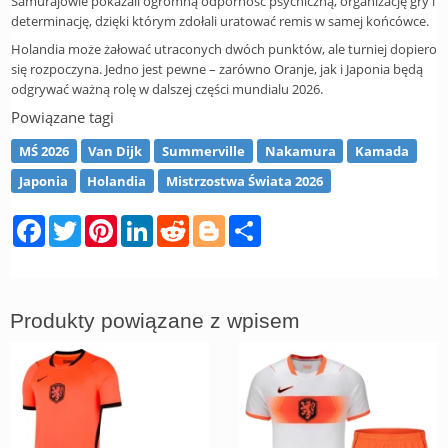
Samurajowie pokazali ogromną odporność psychiczną, organizację gry i
determinację, dzięki którym zdołali uratować remis w samej końcówce.
Holandia może żałować utraconych dwóch punktów, ale turniej dopiero
się rozpoczyna. Jedno jest pewne – zarówno Oranje, jak i Japonia będą
odgrywać ważną rolę w dalszej części mundialu 2026.
Powiązane tagi
MŚ 2026
Van Dijk
Summerville
Nakamura
Kamada
Japonia
Holandia
Mistrzostwa Świata 2026
Facebook
Twitter
Pinterest
LinkedIn
Reddit
Blogger
Share
Produkty powiązane z wpisem