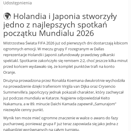
Europe
Udostępnienia
UEFA
Koszyk
🌍 Holandia i Japonia stworzyły
CONMEBOL
jedno z najlepszych spotkań
Zamówienie
Other
początku Mundialu 2026
Teams
Mistrzostwa Świata FIFA 2026 już od pierwszych dni dostarczają kibicom
Retro
ogromnych emocji. W meczu grupy F rozegranym w Dallas
reprezentacje Holandii i Japonii zafundowały prawdziwy piłkarski
Dzieci
spektakl. Spotkanie zakończyło się remisem 2:2, choć jeszcze kilka minut
przed końcem wydawało się, że komplet punktów trafi na konto
Damska
Oranje.
Drużyna prowadzona przez Ronalda Koemana dwukrotnie wychodziła
na prowadzenie dzięki trafieniom Virgila van Dijka oraz Crysencio
Summerville’a. Japończycy jednak pokazali charakter, który zachwycał
już podczas mundialu w Katarze. Najpierw odpowiedział Keito
Nakamura, a w 89. minucie Daichi Kamada zapewnił „Samurajom”
niezwykle cenny punkt.
Wynik ten może mieć ogromne znaczenie w walce o awans do fazy
pucharowej, ponieważ grupa F już teraz zapowiada się jako jedna z
najbardziej wyrównanych na całym turnieju.