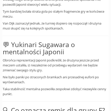
pozwolili Japonii stworzyć wielu sytuacji.
Tym bardziej bolała strata gola po stałym fragmencie gry w końcówce
meczu.
Van Dijk zaznaczył jednak, że turniej dopiero się rozpoczął i drużyna
musi skupić się na kolejnych spotkaniach.
💬 Yukinari Sugawara o
mentalności Japonii
Obrońca reprezentacji Japonii podkreślił, że drużyna jeszcze przed
meczem ustaliła, iż niezależnie od przebiegu wydarzeń nie będzie
zmieniać swojego stylu gry.
Nie było paniki po straconych bramkach ani przesadnej euforii po
wyrównaniach.
Taka stabilność mentalna pozwoliła zespołowi zdobyć niezwykle cenny
punkt.
🔍 Co oznacza remis dla grupy F?