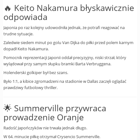
🔥 Keito Nakamura błyskawicznie
odpowiada
Japonia po raz kolejny udowodniła jednak, że potrafi reagować na
trudne sytuacje.
Zaledwie siedem minut po golu Van Dijka do piłki przed polem karnym
dopadł Keito Nakamura.
Pomocnik reprezentacji Japonii oddał precyzyjny, niski strzał, który
wylądował przy samym słupku bramki Barta Verbruggena.
Holenderski golkiper był bez szans.
Było 1:1, a kibice zgromadzeni na stadionie w Dallas zaczęli oglądać
prawdziwy futbolowy thriller.
🌟 Summerville przywraca
prowadzenie Oranje
Radość Japończyków nie trwała jednak długo.
W 64. minucie piłkę otrzymał Crysencio Summerville.