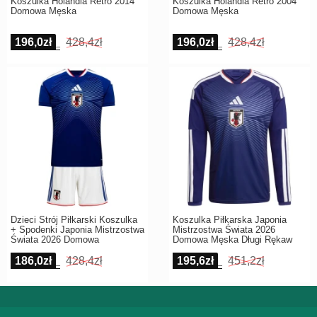
Koszulka Holandia Retro 2014
Koszulka Holandia Retro 2004
Domowa Męska
Domowa Męska
196,0zł
428,4zł
196,0zł
428,4zł
Dzieci Strój Piłkarski Koszulka
Koszulka Piłkarska Japonia
+ Spodenki Japonia Mistrzostwa
Mistrzostwa Świata 2026
Świata 2026 Domowa
Domowa Męska Długi Rękaw
186,0zł
428,4zł
195,6zł
451,2zł