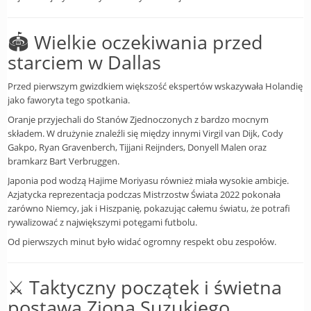
🏟️ Wielkie oczekiwania przed
starciem w Dallas
Przed pierwszym gwizdkiem większość ekspertów wskazywała Holandię
jako faworyta tego spotkania.
Oranje przyjechali do Stanów Zjednoczonych z bardzo mocnym
składem. W drużynie znaleźli się między innymi Virgil van Dijk, Cody
Gakpo, Ryan Gravenberch, Tijjani Reijnders, Donyell Malen oraz
bramkarz Bart Verbruggen.
Japonia pod wodzą Hajime Moriyasu również miała wysokie ambicje.
Azjatycka reprezentacja podczas Mistrzostw Świata 2022 pokonała
zarówno Niemcy, jak i Hiszpanię, pokazując całemu światu, że potrafi
rywalizować z największymi potęgami futbolu.
Od pierwszych minut było widać ogromny respekt obu zespołów.
⚔️ Taktyczny początek i świetna
postawa Ziona Suzukiego