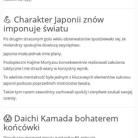
💪 Charakter Japonii znów
imponuje światu
Po drugim straconym golu wielu obserwatorów spodziewało się, że
Holendrzy spokojnie dowiozą zwycięstwo.
Japonia miała jednak inne plany.
Podopieczni Hajime Moriyasu konsekwentnie realizowali założenia
taktyczne i nie stracili wiary w korzystny wynik.
To właśnie mentalność była jednym z kluczowych elementów sukcesu
Japonii podczas poprzednich mistrzostw świata.
Także tym razem zawodnicy zachowali spokój i cierpliwie szukali swojej
szansy.
😱 Daichi Kamada bohaterem
końcówki
Decydujący moment meczu nastąpił w 89. minucie.