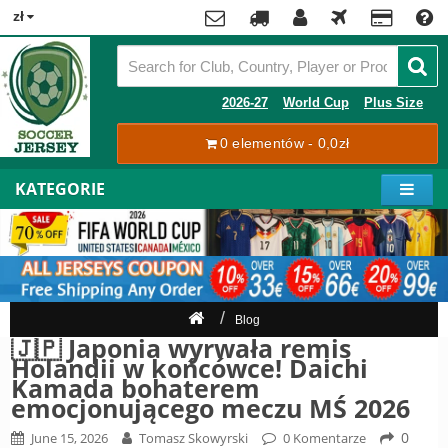
x
zł
Premier
League
Contact
2026-27
World Cup
Plus Size
La
0 elementów - 0,0zł
Tracking
Liga
Order
KATEGORIE
Bundesliga
Moje
Serie
konto
A
Ligue
Rejestracja
1
Zaloguj
Blog
się
Pilkarze
🇯🇵 Japonia wyrwała remis
Holandii w końcówce! Daichi
Mistrzostwa
Kamada bohaterem
Shipping
Świata
emocjonującego meczu MŚ 2026
2026
Payment
0
June 15, 2026
Tomasz Skowyrski
0 Komentarze