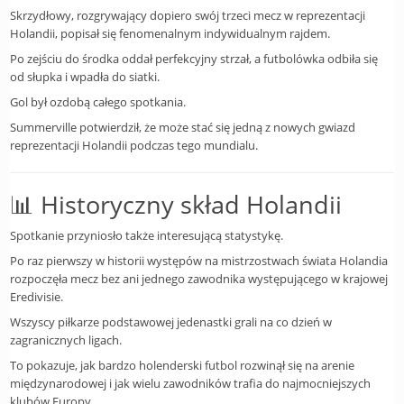
Skrzydłowy, rozgrywający dopiero swój trzeci mecz w reprezentacji
Holandii, popisał się fenomenalnym indywidualnym rajdem.
Po zejściu do środka oddał perfekcyjny strzał, a futbolówka odbiła się
od słupka i wpadła do siatki.
Gol był ozdobą całego spotkania.
Summerville potwierdził, że może stać się jedną z nowych gwiazd
reprezentacji Holandii podczas tego mundialu.
📊 Historyczny skład Holandii
Spotkanie przyniosło także interesującą statystykę.
Po raz pierwszy w historii występów na mistrzostwach świata Holandia
rozpoczęła mecz bez ani jednego zawodnika występującego w krajowej
Eredivisie.
Wszyscy piłkarze podstawowej jedenastki grali na co dzień w
zagranicznych ligach.
To pokazuje, jak bardzo holenderski futbol rozwinął się na arenie
międzynarodowej i jak wielu zawodników trafia do najmocniejszych
klubów Europy.